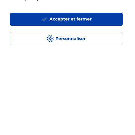
La téléassistance classique avec
Accepter et fermer
médaillon d’alarme qu’est ce que
c’est ?
Personnaliser
Comment fonctionne la
téléassistance classique ?
Comment est installée la
téléassistance classique ?
Localiser
Liste
Maine-et-Loire
LYS HAUT LAYON
VIHIERS
Teleassistance