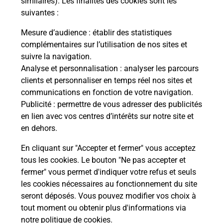
similaires). Les finalités des cookies sont les
che
suivantes :
Vous
ux
de c
Mesure d’audience
: établir des statistiques
télé
complémentaires sur l’utilisation de nos sites et
Post
suivre la navigation.
Analyse et personnalisation
: analyser les parcours
En
clients et personnaliser en temps réel nos sites et
Envoyer un colis
communications en fonction de votre navigation.
Publicité
: permettre de vous adresser des publicités
Vous souhaitez envoyer un colis depuis : VIHIERS
en lien avec vos centres d’intérêts sur notre site et
(49310) ? Découvrez toutes les solutions
en dehors.
proposées par La Poste.
En cliquant sur "Accepter et fermer" vous acceptez
En savoir plus
tous les cookies. Le bouton "Ne pas accepter et
fermer" vous permet d'indiquer votre refus et seuls
les cookies nécessaires au fonctionnement du site
seront déposés. Vous pouvez modifier vos choix à
Questions fréquemment posées
tout moment ou obtenir plus d'informations via
notre politique de cookies
.