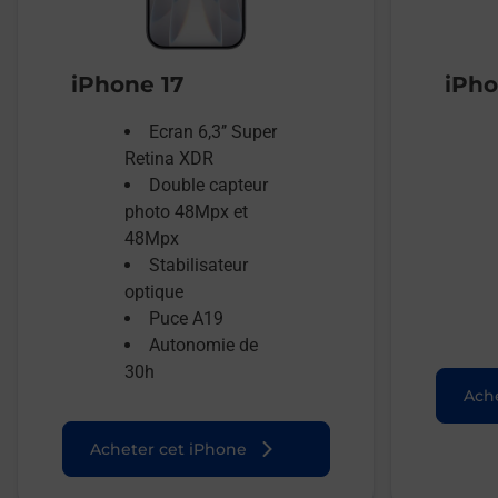
iPhone 17
iPho
Ecran 6,3’’ Super
Retina XDR
Double capteur
photo 48Mpx et
48Mpx
Stabilisateur
optique
Puce A19
Autonomie de
30h
Ache
Acheter cet iPhone