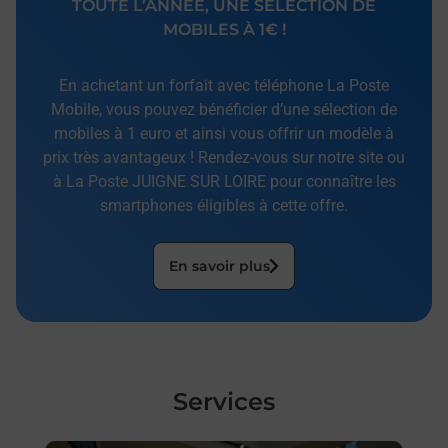
TOUTE L’ANNÉE, UNE SÉLECTION DE
MOBILES À 1€ !
En achetant un forfait avec téléphone La Poste
Mobile, vous pouvez bénéficier d’une sélection de
mobiles à 1 euro et ainsi vous offrir un modèle à
prix très avantageux ! Rendez-vous sur notre site ou
à La Poste JUIGNE SUR LOIRE pour connaître les
smartphones éligibles à cette offre.
En savoir plus
Services