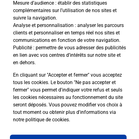
Mesure d’audience
: établir des statistiques
complémentaires sur l’utilisation de nos sites et
suivre la navigation.
Analyse et personnalisation
: analyser les parcours
La Poste à proximité
clients et personnaliser en temps réel nos sites et
communications en fonction de votre navigation.
Publicité
: permettre de vous adresser des publicités
La Poste
en lien avec vos centres d’intérêts sur notre site et
MURS ERIGNE
en dehors.
Fermé
-
jusqu'à
09h00
En cliquant sur "Accepter et fermer" vous acceptez
tous les cookies. Le bouton "Ne pas accepter et
21 RUE VALENTIN DES ORMEAUX
fermer" vous permet d'indiquer votre refus et seuls
49610
MURS ERIGNE
les cookies nécessaires au fonctionnement du site
seront déposés. Vous pouvez modifier vos choix à
En savoir plus
tout moment ou obtenir plus d'informations via
notre politique de cookies
.
La Poste
LES PONTS DE CE LA CHESNAIE