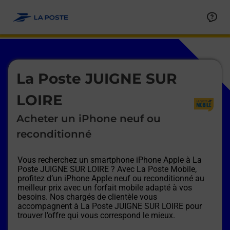
Le lien s'ouvre dans un nouvel onglet
Allez au contenu
Afficher ou masquer la réponse
Afficher ou masquer la réponse
Afficher ou masquer la réponse
Afficher ou masquer la réponse
Afficher ou masquer la réponse
Afficher ou masquer la réponse
Le lien s'ouvre dans un nouvel onglet
La Poste JUIGNE SUR
LOIRE
Acheter un iPhone neuf ou
reconditionné
Vous recherchez un smartphone iPhone Apple à
La
Poste JUIGNE SUR LOIRE
? Avec La Poste Mobile,
profitez d’un iPhone Apple neuf ou reconditionné au
meilleur prix avec un forfait mobile adapté à vos
besoins. Nos chargés de clientèle vous
accompagnent à
La Poste JUIGNE SUR LOIRE
pour
trouver l’offre qui vous correspond le mieux.