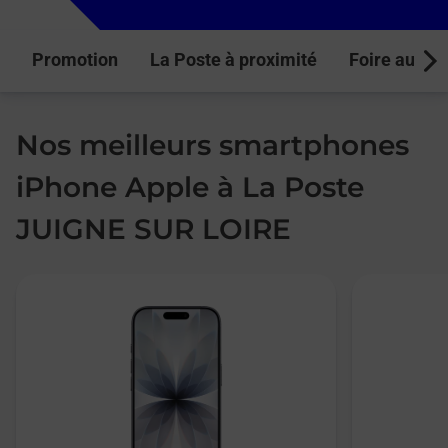
Promotion
La Poste à proximité
Foire aux q
Next
Nos meilleurs smartphones
iPhone Apple à La Poste
JUIGNE SUR LOIRE