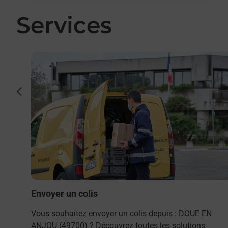
Services
En savoir plus
ué-En-
cédent
a
Envoyer un colis
Vous souhaitez envoyer un colis depuis : DOUE EN
ANJOU (49700) ? Découvrez toutes les solutions