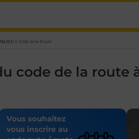
te at 17 Rue Des Fontaines Doué-En-Anjou,
 ANJOU
Code de la Route
u code de la route 
Vous souhaitez
vous inscrire au