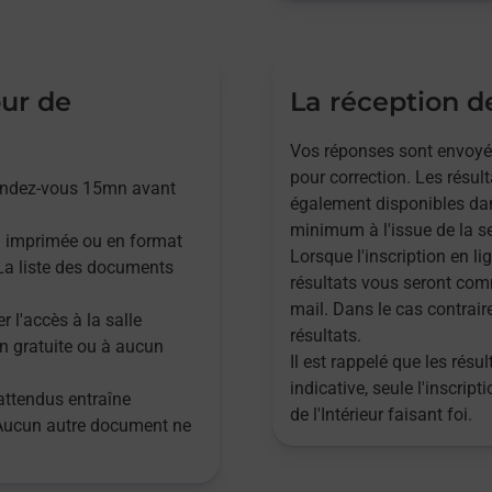
our de
La réception de
Vos réponses sont envoyées,
pour correction. Les résul
rendez-vous 15mn avant
également disponibles dan
minimum à l'issue de la se
n imprimée ou en format
Lorsque l'inscription en lig
. La liste des documents
résultats vous seront com
mail. Dans le cas contrair
r l'accès à la salle
résultats.
n gratuite ou à aucun
Il est rappelé que les rés
indicative, seule l'inscrip
attendus entraîne
de l'Intérieur faisant foi.
 Aucun autre document ne