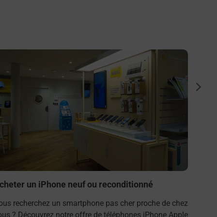
n savoir plus
En savo
Achet
suiva
Vous r
vous ?
Samsun
(49700)
En s
cheter un iPhone neuf ou reconditionné
ous recherchez un smartphone pas cher proche de chez
ous ? Découvrez notre offre de téléphones iPhone Apple