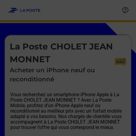
Le lien s'ouvre dans un nouvel onglet
Allez au contenu
Afficher ou masquer la réponse
Afficher ou masquer la réponse
Afficher ou masquer la réponse
Afficher ou masquer la réponse
Afficher ou masquer la réponse
Afficher ou masquer la réponse
Le lien s'ouvre dans un nouvel onglet
La Poste CHOLET JEAN
MONNET
Acheter un iPhone neuf ou
reconditionné
Vous recherchez un smartphone iPhone Apple à
La
Poste CHOLET JEAN MONNET
? Avec La Poste
Mobile, profitez d’un iPhone Apple neuf ou
reconditionné au meilleur prix avec un forfait mobile
adapté à vos besoins. Nos chargés de clientèle vous
accompagnent à
La Poste CHOLET JEAN MONNET
pour trouver l’offre qui vous correspond le mieux.