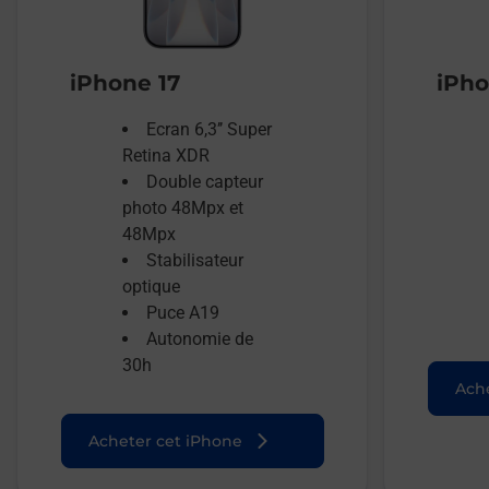
iPhone 17
iPho
Ecran 6,3’’ Super
Retina XDR
Double capteur
photo 48Mpx et
48Mpx
Stabilisateur
optique
Puce A19
Autonomie de
30h
Ache
Acheter cet iPhone