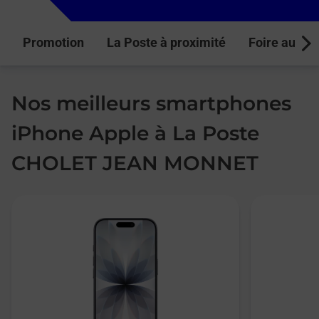
Promotion
La Poste à proximité
Foire aux q
Next
Nos meilleurs smartphones
iPhone Apple à La Poste
CHOLET JEAN MONNET