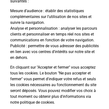
suivantes :
Mesure d’audience
: établir des statistiques
Questions fréquemment posées
complémentaires sur l’utilisation de nos sites et
suivre la navigation.
Analyse et personnalisation
: analyser les parcours
Quel réseau utilise La Poste Mobile ?
clients et personnaliser en temps réel nos sites et
communications en fonction de votre navigation.
Publicité
: permettre de vous adresser des publicités
Est-ce que je peux garder mon
en lien avec vos centres d’intérêts sur notre site et
numéro de mobile gratuitement ?
en dehors.
Est-ce que je peux bénéficier de la 5G
En cliquant sur "Accepter et fermer" vous acceptez
avec La Poste Mobile ?
tous les cookies. Le bouton "Ne pas accepter et
fermer" vous permet d'indiquer votre refus et seuls
les cookies nécessaires au fonctionnement du site
Est-ce que je peux utiliser mon forfait
à l’étranger avec La Poste Mobile ?
seront déposés. Vous pouvez modifier vos choix à
tout moment ou obtenir plus d'informations via
notre politique de cookies
.
Est-ce que je peux payer mon iPhone