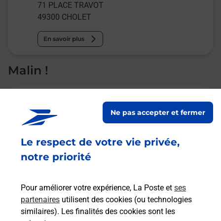
71 PLACE TRAVOT
49300
CHOLET
En savoir plus
Malin !
La Poste
en ligne
Ne pas accepter et fermer
Ouvert 24h/24
Le respect de votre vie privée,
notre priorité
En savoir plus
Pour améliorer votre expérience, La Poste et
ses
Recherchez un autre point de contact
partenaires
utilisent des cookies (ou technologies
similaires). Les finalités des cookies sont les