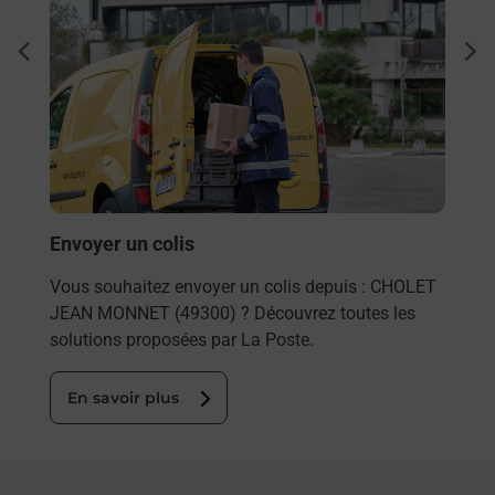
Ach
dent
sui
rieur
Vous
ez
de c
ste à
télé
de P
En
Envoyer un colis
Vous souhaitez envoyer un colis depuis : CHOLET
JEAN MONNET (49300) ? Découvrez toutes les
solutions proposées par La Poste.
En savoir plus