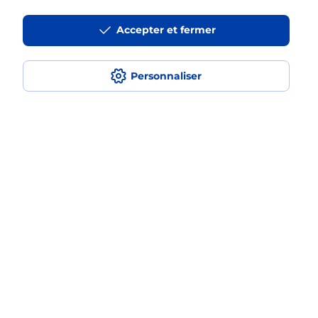
en plusieurs fois avec La Poste Mobile
?
Accepter et fermer
Est-ce que je peux assurer mon
iPhone ?
Personnaliser
Localiser
Liste
Maine-et-Loire
CHOLET
CHOLET JEAN MONNET
Acheter un iPhone neuf ou reconditionné
Plan du site
Accessibilité : partiellement conforme
Conditions contractuelles