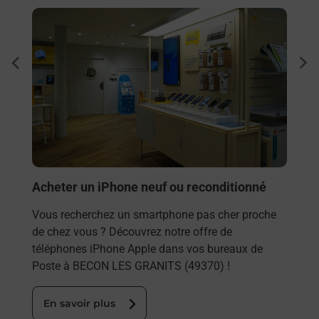
En savoir plus
En sa
Envo
dent
sui
Vous
rieur
LES 
ez
solu
ste à
En
Acheter un iPhone neuf ou reconditionné
Vous recherchez un smartphone pas cher proche
de chez vous ? Découvrez notre offre de
téléphones iPhone Apple dans vos bureaux de
Poste à BECON LES GRANITS (49370) !
En savoir plus