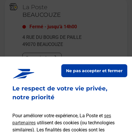
La Poste
BEAUCOUZE
Fermé
-
jusqu'à
14h00
4 RUE DU BOURG DE PAILLE
49070
BEAUCOUZE
En savoir plus
Ne pas accepter et fermer
Malin !
Le respect de votre vie privée,
La Poste
notre priorité
en ligne
Ouvert 24h/24
Pour améliorer votre expérience, La Poste et
ses
partenaires
utilisent des cookies (ou technologies
En savoir plus
similaires). Les finalités des cookies sont les