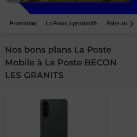
Promotion
La Poste à proximité
Foire aux q
Next
Nos bons plans La Poste
Mobile à La Poste BECON
LES GRANITS