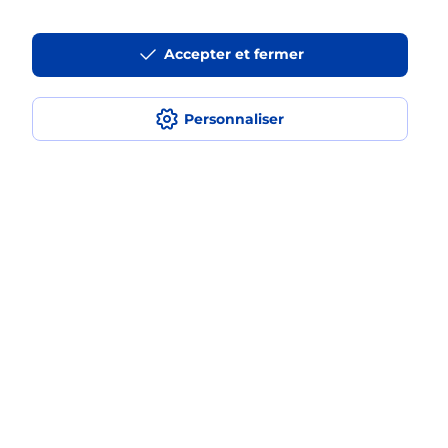
Est-ce que je peux utiliser mon forfait
à l’étranger avec La Poste Mobile ?
Accepter et fermer
Est-ce que je peux payer mon
smartphone Samsung en plusieurs
Personnaliser
fois avec La Poste Mobile ?
Est-ce que je peux assurer mon
smartphone Samsung ?
Localiser
Liste
Maine-et-Loire
BECON LES GRANITS
BECON LES GRANITS
Acheter un smartphone Samsung
Plan du site