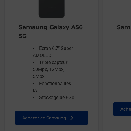
Samsung Galaxy A56
Sams
5G
Ecran 6,7’’ Super
AMOLED
Triple capteur :
50Mpx, 12Mpx,
5Mpx
Fonctionnalités
IA
Stockage de 8Go
Ache
Acheter ce Samsung