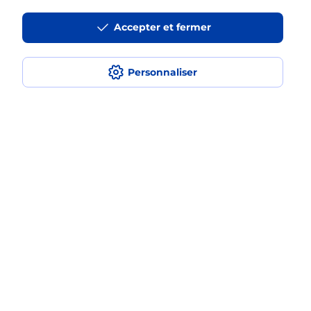
La téléassistance classique avec
Accepter et fermer
médaillon d’alarme qu’est ce que
c’est ?
Personnaliser
Comment fonctionne la
téléassistance classique ?
Comment est installée la
téléassistance classique ?
Localiser
Liste
Maine-et-Loire
BEAUCOUZE
BEAUCOUZE
Teleassistance