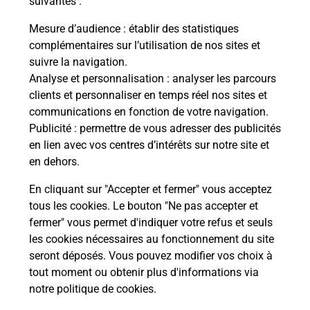
suivantes :
che
Vous
de c
Mesure d’audience
: établir des statistiques
ux
télé
complémentaires sur l’utilisation de nos sites et
Post
suivre la navigation.
Analyse et personnalisation
: analyser les parcours
En
clients et personnaliser en temps réel nos sites et
Envoyer un colis
communications en fonction de votre navigation.
Publicité
: permettre de vous adresser des publicités
Vous souhaitez envoyer un colis depuis :
en lien avec vos centres d’intérêts sur notre site et
BEAUCOUZE (49070) ? Découvrez toutes les
en dehors.
solutions proposées par La Poste.
En cliquant sur "Accepter et fermer" vous acceptez
En savoir plus
tous les cookies. Le bouton "Ne pas accepter et
fermer" vous permet d'indiquer votre refus et seuls
les cookies nécessaires au fonctionnement du site
seront déposés. Vous pouvez modifier vos choix à
Questions fréquemment posées
tout moment ou obtenir plus d'informations via
notre politique de cookies
.