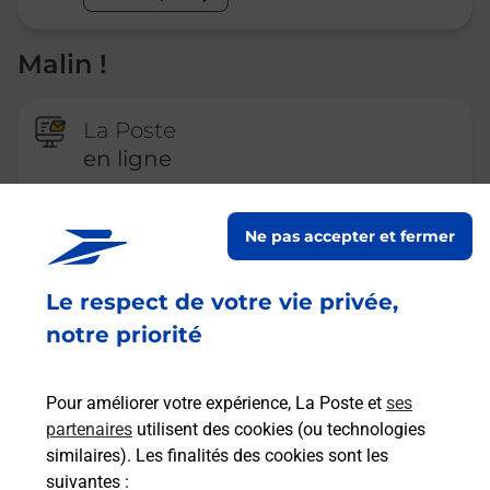
Malin !
La Poste
en ligne
Ouvert 24h/24
Ne pas accepter et fermer
En savoir plus
Le respect de votre vie privée,
notre priorité
Recherchez un autre point de contact
Pour améliorer votre expérience, La Poste et
ses
partenaires
utilisent des cookies (ou technologies
Questions fréquemment posées
similaires). Les finalités des cookies sont les
suivantes :