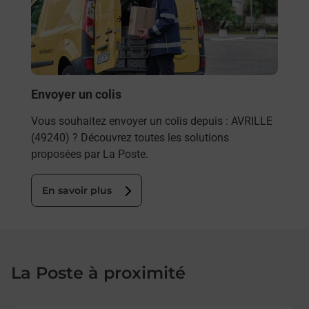
télé
de P
En
Envoyer un colis
Vous souhaitez envoyer un colis depuis : AVRILLE
(49240) ? Découvrez toutes les solutions
proposées par La Poste.
En savoir plus
La Poste à proximité