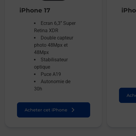
iPhone 17
iPho
Ecran 6,3’’ Super
Retina XDR
Double capteur
photo 48Mpx et
48Mpx
Stabilisateur
optique
Puce A19
Autonomie de
30h
Ache
Acheter cet iPhone