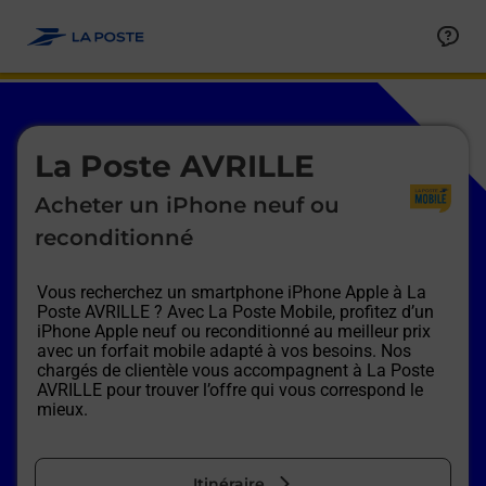
Le lien s'ouvre dans un nouvel onglet
Allez au contenu
Afficher ou masquer la réponse
Afficher ou masquer la réponse
Afficher ou masquer la réponse
Afficher ou masquer la réponse
Afficher ou masquer la réponse
Afficher ou masquer la réponse
Le lien s'ouvre dans un nouvel onglet
La Poste AVRILLE
Acheter un iPhone neuf ou
reconditionné
Vous recherchez un smartphone iPhone Apple à
La
Poste AVRILLE
? Avec La Poste Mobile, profitez d’un
iPhone Apple neuf ou reconditionné au meilleur prix
avec un forfait mobile adapté à vos besoins. Nos
chargés de clientèle vous accompagnent à
La Poste
AVRILLE
pour trouver l’offre qui vous correspond le
mieux.
Itinéraire