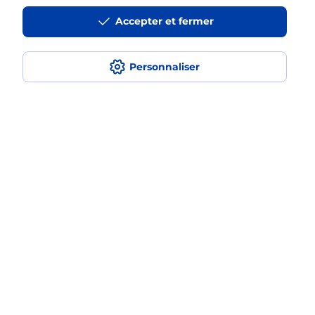
iPhone ?
Accepter et fermer
Personnaliser
Localiser
Liste
Maine-et-Loire
AVRILLE
AVRILLE
Acheter un iPhone neuf ou reconditionné
Plan du site
Accessibilité : partiellement conforme
Conditions contractuelles
Mentions légales
Données personnelles et cookies