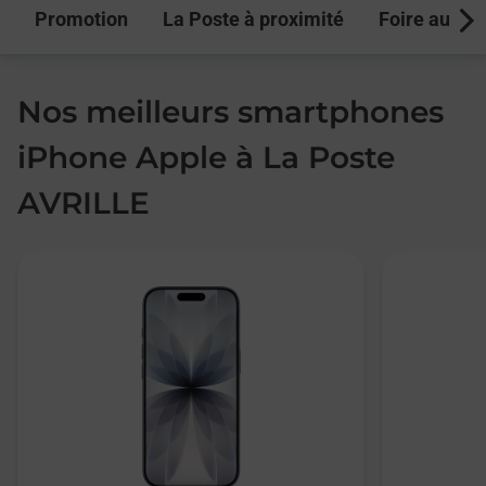
Promotion
La Poste à proximité
Foire aux q
Next
Nos meilleurs smartphones
iPhone Apple à La Poste
AVRILLE