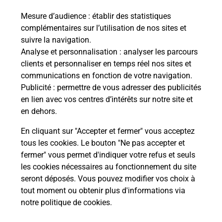
Mesure d’audience
: établir des statistiques
Quel réseau utilise La Poste Mobile ?
complémentaires sur l’utilisation de nos sites et
suivre la navigation.
Analyse et personnalisation
: analyser les parcours
Est-ce que je peux garder mon
clients et personnaliser en temps réel nos sites et
numéro de mobile gratuitement ?
communications en fonction de votre navigation.
Publicité
: permettre de vous adresser des publicités
Est-ce que je peux bénéficier de la 5G
en lien avec vos centres d’intérêts sur notre site et
avec La Poste Mobile ?
en dehors.
En cliquant sur "Accepter et fermer" vous acceptez
Est-ce que je peux utiliser mon forfait
à l’étranger avec La Poste Mobile ?
tous les cookies. Le bouton "Ne pas accepter et
fermer" vous permet d'indiquer votre refus et seuls
les cookies nécessaires au fonctionnement du site
Est-ce que je peux payer mon iPhone
seront déposés. Vous pouvez modifier vos choix à
en plusieurs fois avec La Poste Mobile
tout moment ou obtenir plus d'informations via
?
notre politique de cookies
.
Est-ce que je peux assurer mon