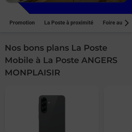
Promotion
La Poste à proximité
Foire aux q
Next
Nos bons plans La Poste
Mobile à La Poste ANGERS
MONPLAISIR