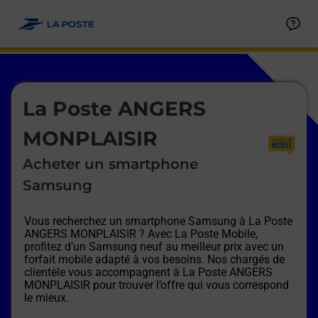
Le lien s'ouvre dans un nouvel onglet
Allez au contenu
Afficher ou masquer la réponse
Afficher ou masquer la réponse
Afficher ou masquer la réponse
Afficher ou masquer la réponse
Afficher ou masquer la réponse
Afficher ou masquer la réponse
Le lien s'ouvre dans un nouvel onglet
La Poste ANGERS
MONPLAISIR
Acheter un smartphone
Samsung
Vous recherchez un smartphone Samsung à
La Poste
ANGERS MONPLAISIR
? Avec La Poste Mobile,
profitez d’un Samsung neuf au meilleur prix avec un
forfait mobile adapté à vos besoins. Nos chargés de
clientèle vous accompagnent à
La Poste ANGERS
MONPLAISIR
pour trouver l’offre qui vous correspond
le mieux.