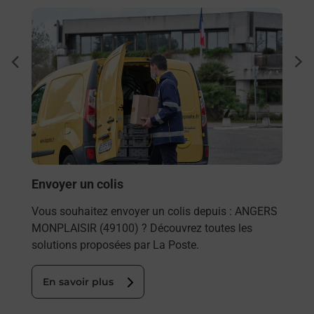
En savoir plus
En sa
Ache
dent
sui
rieur
Vous
ez
de c
ste à
télé
Post
En
Envoyer un colis
Vous souhaitez envoyer un colis depuis : ANGERS
MONPLAISIR (49100) ? Découvrez toutes les
solutions proposées par La Poste.
En savoir plus