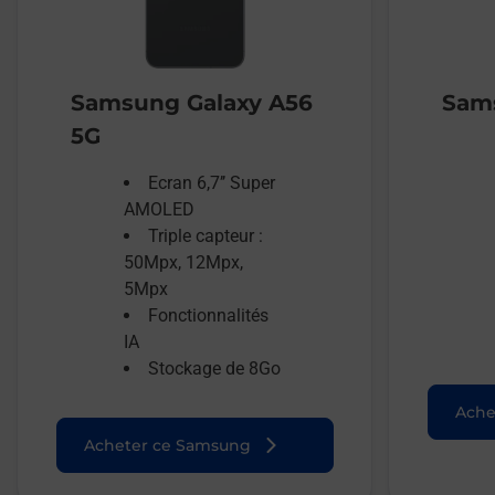
Samsung Galaxy A56
Sams
5G
Ecran 6,7’’ Super
AMOLED
Triple capteur :
50Mpx, 12Mpx,
5Mpx
Fonctionnalités
IA
Stockage de 8Go
Ache
Acheter ce Samsung