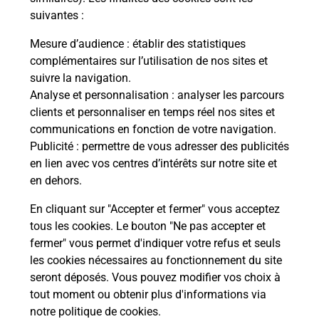
suivantes :
Mesure d’audience
: établir des statistiques
complémentaires sur l’utilisation de nos sites et
Questions fréquemment posées
suivre la navigation.
Analyse et personnalisation
: analyser les parcours
clients et personnaliser en temps réel nos sites et
Quel réseau utilise La Poste Mobile ?
communications en fonction de votre navigation.
Publicité
: permettre de vous adresser des publicités
en lien avec vos centres d’intérêts sur notre site et
Est-ce que je peux garder mon
en dehors.
numéro de mobile gratuitement ?
En cliquant sur "Accepter et fermer" vous acceptez
Est-ce que je peux bénéficier de la 5G
tous les cookies. Le bouton "Ne pas accepter et
avec La Poste Mobile ?
fermer" vous permet d'indiquer votre refus et seuls
les cookies nécessaires au fonctionnement du site
seront déposés. Vous pouvez modifier vos choix à
Est-ce que je peux utiliser mon forfait
à l’étranger avec La Poste Mobile ?
tout moment ou obtenir plus d'informations via
notre politique de cookies
.