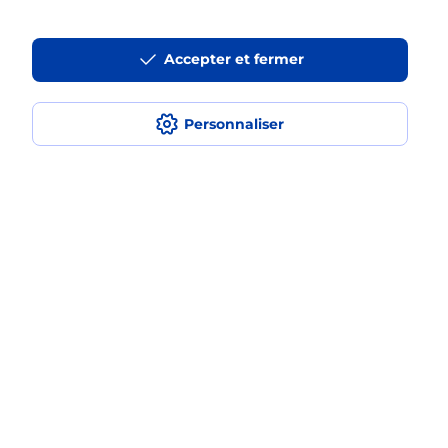
Est-ce que je peux payer mon
smartphone Samsung en plusieurs
Accepter et fermer
fois avec La Poste Mobile ?
Est-ce que je peux assurer mon
Personnaliser
smartphone Samsung ?
Localiser
Liste
Maine-et-Loire
ANGERS
ANGERS MONPLAISIR
Acheter un smartphone Samsung
Plan du site
Accessibilité : partiellement conforme