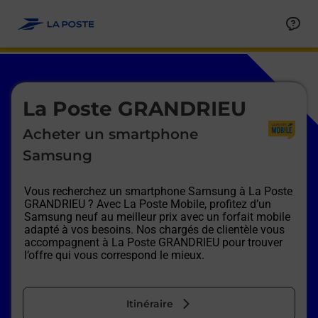
Le lien s'ouvre dans un nouvel onglet
Allez au contenu
Afficher ou masquer la réponse
Afficher ou masquer la réponse
Afficher ou masquer la réponse
Afficher ou masquer la réponse
Afficher ou masquer la réponse
Afficher ou masquer la réponse
Le lien s'ouvre dans un nouvel onglet
La Poste GRANDRIEU
Acheter un smartphone
Samsung
Vous recherchez un smartphone Samsung à
La Poste
GRANDRIEU
? Avec La Poste Mobile, profitez d’un
Samsung neuf au meilleur prix avec un forfait mobile
adapté à vos besoins. Nos chargés de clientèle vous
accompagnent à
La Poste GRANDRIEU
pour trouver
l’offre qui vous correspond le mieux.
Itinéraire