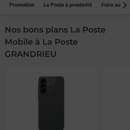
Promotion
La Poste à proximité
Foire aux q
Next
Nos bons plans La Poste
Mobile à La Poste
GRANDRIEU