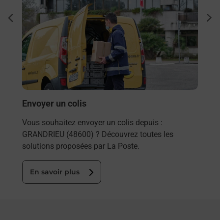
Ache
dent
sui
rieur
Vous
ez
de c
ste à
télé
Post
En
Envoyer un colis
Vous souhaitez envoyer un colis depuis :
GRANDRIEU (48600) ? Découvrez toutes les
solutions proposées par La Poste.
En savoir plus