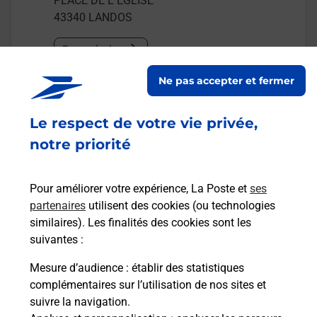
PLACE DE L EGLISE
43340
LANDOS
En savoir plus
Ne pas accepter et fermer
Malin !
Le respect de votre vie privée,
La Poste
notre priorité
en ligne
Ouvert 24h/24
Pour améliorer votre expérience, La Poste et
ses
partenaires
utilisent des cookies (ou technologies
En savoir plus
similaires). Les finalités des cookies sont les
suivantes :
Mesure d’audience
: établir des statistiques
Recherchez un autre point de contact
complémentaires sur l’utilisation de nos sites et
suivre la navigation.