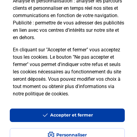
Analyse et personnalisation
: analyser les parcours
clients et personnaliser en temps réel nos sites et
Questions fréquemment posées
communications en fonction de votre navigation.
Publicité
: permettre de vous adresser des publicités
en lien avec vos centres d’intérêts sur notre site et
en dehors.
Quel réseau utilise La Poste Mobile ?
En cliquant sur "Accepter et fermer" vous acceptez
Est-ce que je peux garder mon
tous les cookies. Le bouton "Ne pas accepter et
numéro de mobile gratuitement ?
fermer" vous permet d'indiquer votre refus et seuls
les cookies nécessaires au fonctionnement du site
seront déposés. Vous pouvez modifier vos choix à
Est-ce que je peux bénéficier de la 5G
avec La Poste Mobile ?
tout moment ou obtenir plus d'informations via
notre politique de cookies
.
Est-ce que je peux utiliser mon forfait
à l’étranger avec La Poste Mobile ?
Accepter et fermer
Est-ce que je peux payer mon
smartphone Samsung en plusieurs
Personnaliser