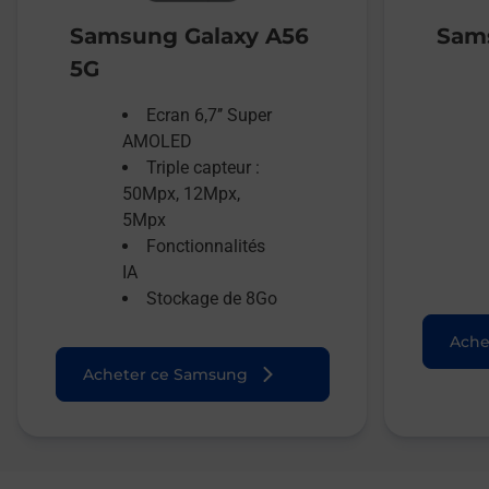
Samsung Galaxy A56
Sams
5G
Ecran 6,7’’ Super
AMOLED
Triple capteur :
50Mpx, 12Mpx,
5Mpx
Fonctionnalités
IA
Stockage de 8Go
Ache
Acheter ce Samsung