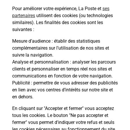
conduire ?
Pour améliorer votre expérience, La Poste et
ses
partenaires
utilisent des cookies (ou technologies
À quel âge peut-on passer l'épreuve
similaires). Les finalités des cookies sont les
théorique du permis de conduire ?
suivantes :
Mesure d’audience
: établir des statistiques
Comment avoir les résultats de
complémentaires sur l’utilisation de nos sites et
l'épreuve théorique du permis de
suivre la navigation.
conduire ?
Analyse et personnalisation
: analyser les parcours
clients et personnaliser en temps réel nos sites et
Comment s'inscrire à l'épreuve
communications en fonction de votre navigation.
théorique du permis de conduire ?
Publicité
: permettre de vous adresser des publicités
en lien avec vos centres d’intérêts sur notre site et
en dehors.
En cliquant sur "Accepter et fermer" vous acceptez
tous les cookies. Le bouton "Ne pas accepter et
fermer" vous permet d'indiquer votre refus et seuls
En Savoir Plus sur Florac Les
les cookies nécessaires au fonctionnement du site