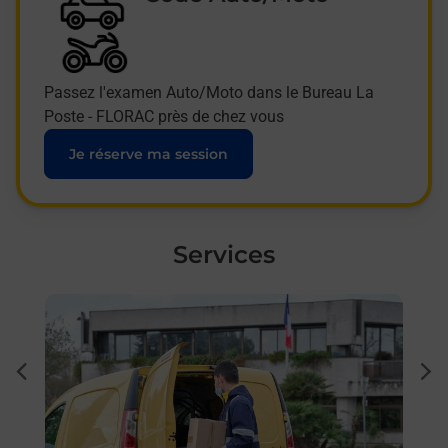
Passez l'examen Auto/Moto dans le Bureau La
Poste - FLORAC près de chez vous
Je réserve ma session
Services
En savoir plus
En sa
à
Sous
dent
sui
Besoi
et/ou