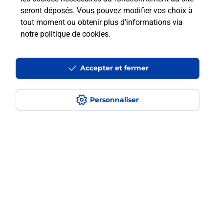
Trois Rivieres
seront déposés. Vous pouvez modifier vos choix à
tout moment ou obtenir plus d'informations via
notre politique de cookies
.
Localiser
Liste
Lozère
FLORAC TROIS RIVIERES
FLORAC
Code de la Route
Accepter et fermer
Personnaliser
Plan du site
Accessibilité : partiellement conforme
Conditions contractuelles
Mentions légales
Données personnelles et cookies