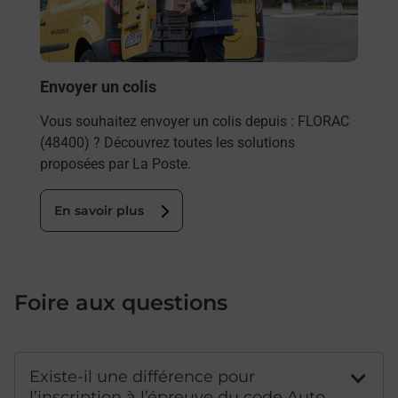
les 
FLO
En
Envoyer un colis
Vous souhaitez envoyer un colis depuis : FLORAC
(48400) ? Découvrez toutes les solutions
proposées par La Poste.
En savoir plus
Foire aux questions
Existe-il une différence pour
l’inscription à l’épreuve du code Auto