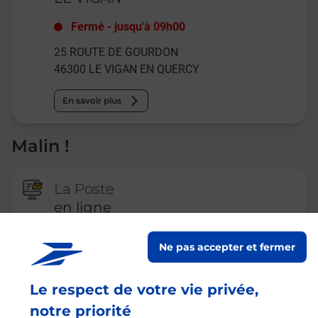
Fermé
-
jusqu'à
09h00
25 ROUTE DE GOURDON
46300
LE VIGAN EN QUERCY
En savoir plus
Malin !
La Poste
en ligne
Ouvert 24h/24
Ne pas accepter et fermer
En savoir plus
Le respect de votre vie privée,
notre priorité