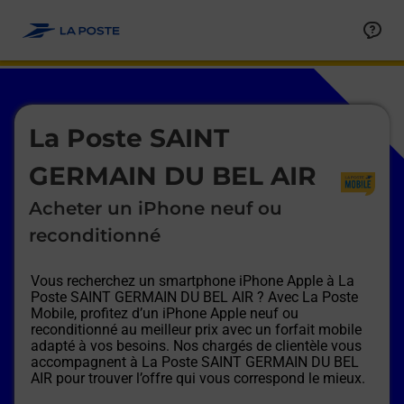
Le lien s'ouvre dans un nouvel onglet
Allez au contenu
Afficher ou masquer la réponse
Afficher ou masquer la réponse
Afficher ou masquer la réponse
Afficher ou masquer la réponse
Afficher ou masquer la réponse
Afficher ou masquer la réponse
Le lien s'ouvre dans un nouvel onglet
La Poste SAINT
GERMAIN DU BEL AIR
Acheter un iPhone neuf ou
reconditionné
Vous recherchez un smartphone iPhone Apple à
La
Poste SAINT GERMAIN DU BEL AIR
? Avec La Poste
Mobile, profitez d’un iPhone Apple neuf ou
reconditionné au meilleur prix avec un forfait mobile
adapté à vos besoins. Nos chargés de clientèle vous
accompagnent à
La Poste SAINT GERMAIN DU BEL
AIR
pour trouver l’offre qui vous correspond le mieux.