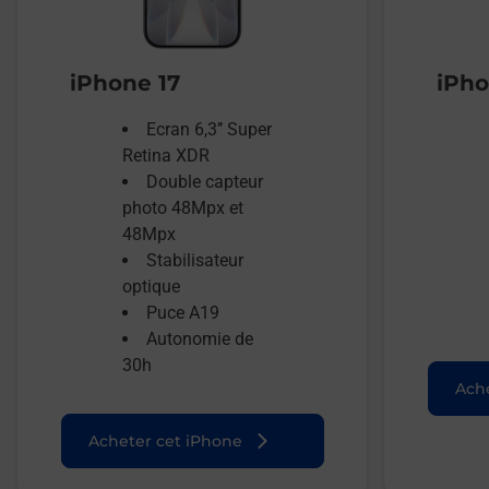
iPhone 17
iPho
Ecran 6,3’’ Super
Retina XDR
Double capteur
photo 48Mpx et
48Mpx
Stabilisateur
optique
Puce A19
Autonomie de
30h
Ache
Acheter cet iPhone