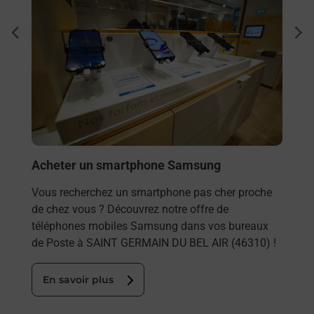
Sous
dent
sui
rieur
Besoi
ez
et/ou
ste à
les 
SAIN
En
Acheter un smartphone Samsung
Vous recherchez un smartphone pas cher proche
de chez vous ? Découvrez notre offre de
téléphones mobiles Samsung dans vos bureaux
de Poste à SAINT GERMAIN DU BEL AIR (46310) !
En savoir plus