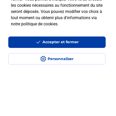
les cookies nécessaires au fonctionnement du site
Est-ce que je peux payer mon iPhone
seront déposés. Vous pouvez modifier vos choix à
en plusieurs fois avec La Poste Mobile
tout moment ou obtenir plus d'informations via
?
notre politique de cookies
.
Est-ce que je peux assurer mon
Accepter et fermer
iPhone ?
Personnaliser
Localiser
Liste
Lot
ST GERMAIN DU BEL AIR
SAINT GERMAIN DU BEL AIR
Acheter un iPhone neuf ou reconditionné
Plan du site