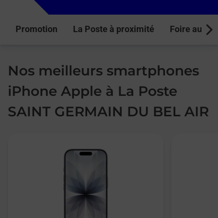
Promotion
La Poste à proximité
Foire aux q
Next
Nos meilleurs smartphones
iPhone Apple à La Poste
SAINT GERMAIN DU BEL AIR