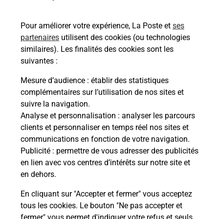
Recherchez un autre point de contact
Pour améliorer votre expérience, La Poste et
ses
partenaires
utilisent des cookies (ou technologies
similaires). Les finalités des cookies sont les
Questions fréquemment posées
suivantes :
Mesure d’audience
: établir des statistiques
complémentaires sur l’utilisation de nos sites et
Quel réseau utilise La Poste Mobile ?
suivre la navigation.
Analyse et personnalisation
: analyser les parcours
Est-ce que je peux garder mon
clients et personnaliser en temps réel nos sites et
numéro de mobile gratuitement ?
communications en fonction de votre navigation.
Publicité
: permettre de vous adresser des publicités
en lien avec vos centres d’intérêts sur notre site et
Est-ce que je peux bénéficier de la 5G
avec La Poste Mobile ?
en dehors.
En cliquant sur "Accepter et fermer" vous acceptez
Est-ce que je peux utiliser mon forfait
tous les cookies. Le bouton "Ne pas accepter et
à l’étranger avec La Poste Mobile ?
fermer" vous permet d'indiquer votre refus et seuls