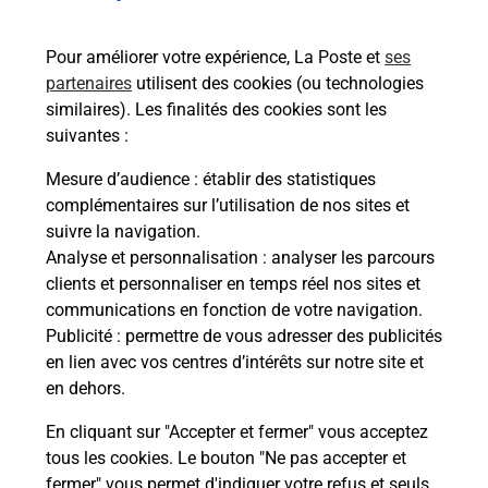
Vous
de c
Pour améliorer votre expérience, La Poste et
ses
télé
partenaires
utilisent des cookies (ou technologies
de P
similaires). Les finalités des cookies sont les
suivantes :
En
Acheter un iPhone neuf ou reconditionné
Mesure d’audience
: établir des statistiques
complémentaires sur l’utilisation de nos sites et
Vous recherchez un smartphone pas cher proche
suivre la navigation.
de chez vous ? Découvrez notre offre de
Analyse et personnalisation
: analyser les parcours
téléphones iPhone Apple dans vos bureaux de
clients et personnaliser en temps réel nos sites et
Poste à SOUILLAC (46200) !
communications en fonction de votre navigation.
Publicité
: permettre de vous adresser des publicités
En savoir plus
en lien avec vos centres d’intérêts sur notre site et
en dehors.
En cliquant sur "Accepter et fermer" vous acceptez
tous les cookies. Le bouton "Ne pas accepter et
Questions fréquemment posées
fermer" vous permet d'indiquer votre refus et seuls