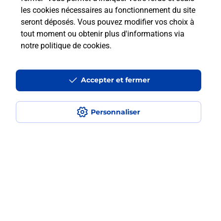
les cookies nécessaires au fonctionnement du site
seront déposés. Vous pouvez modifier vos choix à
Comment retourner un colis acheté
tout moment ou obtenir plus d'informations via
en ligne depuis votre boîte aux lettres
notre politique de cookies
.
?
Accepter et fermer
Comment envoyer un colis ou faire un
retour chez un e-commerçant sans se
déplacer ?
Personnaliser
Envoyer un petit colis au meilleur
prix ?
Localiser
Liste
Lot
SOUILLAC
SOUILLAC
Envoi de colis