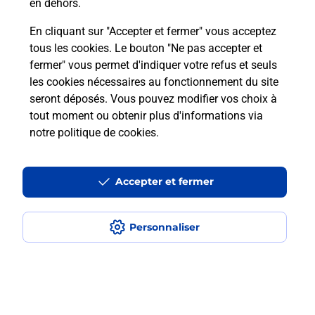
en dehors.
Combien coûte le code bateau ?
En cliquant sur "Accepter et fermer" vous acceptez
tous les cookies. Le bouton "Ne pas accepter et
Combien de temps est valable le
fermer" vous permet d'indiquer votre refus et seuls
code bateau ?
les cookies nécessaires au fonctionnement du site
seront déposés. Vous pouvez modifier vos choix à
Peut-on passer le permis bateau
tout moment ou obtenir plus d'informations via
avec le CPF ?
notre politique de cookies
.
Accepter et fermer
Localiser
Liste
Lot
FIGEAC
FIGEAC QUERCY BASSIN PDC1
Code Bateau
Personnaliser
Plan du site
Accessibilité : partiellement conforme