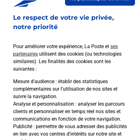
Le respect de votre vie privée,
Code de la route auto ou moto
notre priorité
Vous cherchez à passer votre code de la route auto
ou moto au Centre La Poste - FIGEAC (46100) ?
Pour améliorer votre expérience, La Poste et
ses
Découvrez l'offre proposée par La Poste.
partenaires
utilisent des cookies (ou technologies
similaires). Les finalités des cookies sont les
En savoir plus
Je réserve
suivantes :
Mesure d’audience
: établir des statistiques
complémentaires sur l’utilisation de nos sites et
Foire aux questions
suivre la navigation.
Analyse et personnalisation
: analyser les parcours
clients et personnaliser en temps réel nos sites et
communications en fonction de votre navigation.
Quel âge minimum faut-il pour
Publicité
: permettre de vous adresser des publicités
passer le permis bateau ?
en lien avec vos centres d’intérêts sur notre site et