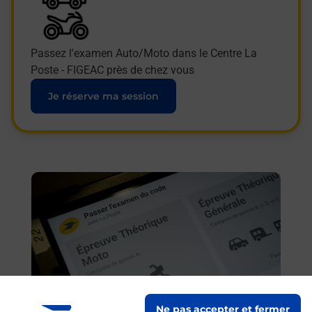
Passez l'examen Auto/Moto dans le Centre La
Poste - FIGEAC près de chez vous
Je réserve ma session
En savoir plus
Ne pas accepter et fermer