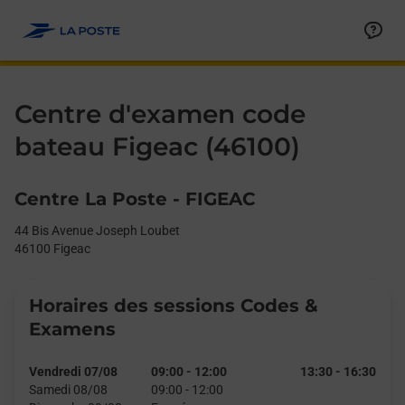
Le lien s'ouvre dans un nouvel onglet
Allez au contenu
Day of the Week
Get directions to Centre d&#39;examen code bateau at 44 Bis 
Afficher ou masquer la réponse
Afficher ou masquer la réponse
Afficher ou masquer la réponse
Afficher ou masquer la réponse
Hours
Centre d'examen code
bateau Figeac (46100)
Centre La Poste - FIGEAC
44 Bis Avenue Joseph Loubet
46100
Figeac
Horaires des sessions Codes &
Examens
Vendredi 07/08
09:00
-
12:00
13:30
-
16:30
Samedi 08/08
09:00
-
12:00