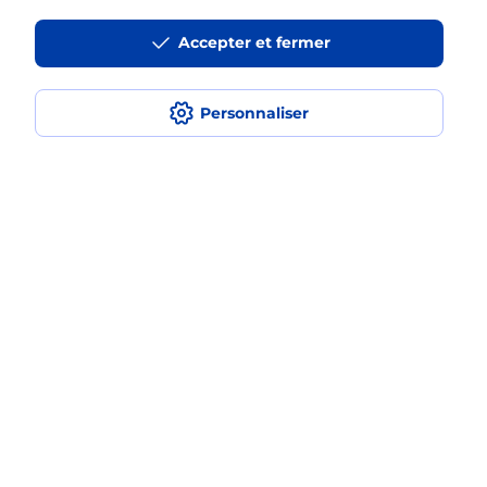
Accepter et fermer
La téléassistance classique avec
médaillon d’alarme qu’est ce que
c’est ?
Personnaliser
Comment fonctionne la
téléassistance classique ?
Comment est installée la
téléassistance classique ?
Localiser
Liste
Lot
BIARS SUR CERE
BIARS SUR CERE
Teleassistance