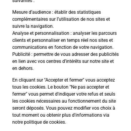
suivantes :
Vous
de c
Mesure d’audience
: établir des statistiques
télé
complémentaires sur l’utilisation de nos sites et
de P
suivre la navigation.
Analyse et personnalisation
: analyser les parcours
En
clients et personnaliser en temps réel nos sites et
Acheter un iPhone neuf ou reconditionné
communications en fonction de votre navigation.
Publicité
: permettre de vous adresser des publicités
Vous recherchez un smartphone pas cher proche
en lien avec vos centres d’intérêts sur notre site et
de chez vous ? Découvrez notre offre de
en dehors.
téléphones iPhone Apple dans vos bureaux de
Poste à BIARS SUR CERE (46130) !
En cliquant sur "Accepter et fermer" vous acceptez
tous les cookies. Le bouton "Ne pas accepter et
En savoir plus
fermer" vous permet d'indiquer votre refus et seuls
les cookies nécessaires au fonctionnement du site
seront déposés. Vous pouvez modifier vos choix à
tout moment ou obtenir plus d'informations via
Questions fréquemment posées
notre politique de cookies
.