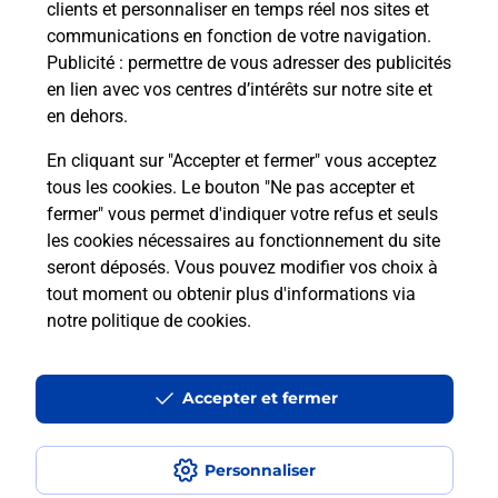
clients et personnaliser en temps réel nos sites et
communications en fonction de votre navigation.
Questions fréquemment posées
Publicité
: permettre de vous adresser des publicités
en lien avec vos centres d’intérêts sur notre site et
en dehors.
Quel réseau utilise La Poste Mobile ?
En cliquant sur "Accepter et fermer" vous acceptez
tous les cookies. Le bouton "Ne pas accepter et
Est-ce que je peux garder mon
fermer" vous permet d'indiquer votre refus et seuls
numéro de mobile gratuitement ?
les cookies nécessaires au fonctionnement du site
seront déposés. Vous pouvez modifier vos choix à
tout moment ou obtenir plus d'informations via
Est-ce que je peux bénéficier de la 5G
avec La Poste Mobile ?
notre politique de cookies
.
Est-ce que je peux utiliser mon forfait
Accepter et fermer
à l’étranger avec La Poste Mobile ?
Est-ce que je peux payer mon
Personnaliser
smartphone Samsung en plusieurs