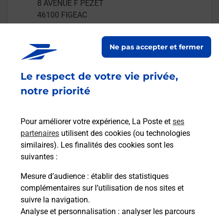
8 AVENUE F PEZET
46100
FIGEAC
En savoir plus
Ne pas accepter et fermer
Malin !
Le respect de votre vie privée,
notre priorité
La Poste
en ligne
Pour améliorer votre expérience, La Poste et
ses
Ouvert 24h/24
partenaires
utilisent des cookies (ou technologies
similaires). Les finalités des cookies sont les
En savoir plus
suivantes :
Mesure d’audience
: établir des statistiques
complémentaires sur l’utilisation de nos sites et
Recherchez un autre point de contact
suivre la navigation.
Analyse et personnalisation
: analyser les parcours