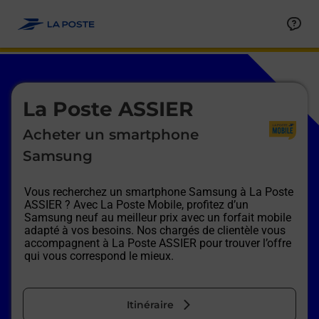
Le lien s'ouvre dans un nouvel onglet
Allez au contenu
Afficher ou masquer la réponse
Afficher ou masquer la réponse
Afficher ou masquer la réponse
Afficher ou masquer la réponse
Afficher ou masquer la réponse
Afficher ou masquer la réponse
Le lien s'ouvre dans un nouvel onglet
La Poste ASSIER
Acheter un smartphone
Samsung
Vous recherchez un smartphone Samsung à
La Poste
ASSIER
? Avec La Poste Mobile, profitez d’un
Samsung neuf au meilleur prix avec un forfait mobile
adapté à vos besoins. Nos chargés de clientèle vous
accompagnent à
La Poste ASSIER
pour trouver l’offre
qui vous correspond le mieux.
Itinéraire