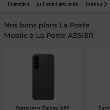
Promotion
La Poste à proximité
Foire aux q
Next
Nos bons plans La Poste
Mobile à La Poste ASSIER
Samsung Galaxy A56
Sams