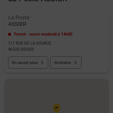
Le lien s'ouvre dans un nouvel onglet
La Poste
ASSIER
Fermé
-
ouvre vendredi à
14h00
111 RUE DE LA SOURCE
46320
ASSIER
En savoir plus
Itinéraire
Pin de la carte