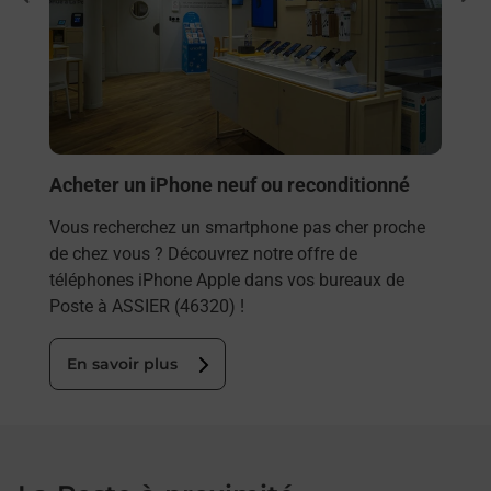
Vous
rieur
(463
ez
prop
ste à
En
Acheter un iPhone neuf ou reconditionné
Vous recherchez un smartphone pas cher proche
de chez vous ? Découvrez notre offre de
téléphones iPhone Apple dans vos bureaux de
Poste à ASSIER (46320) !
En savoir plus