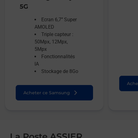
5G
Ecran 6,7’’ Super
AMOLED
Triple capteur :
50Mpx, 12Mpx,
5Mpx
Fonctionnalités
IA
Stockage de 8Go
Ache
Acheter ce Samsung
La Poste ASSIER