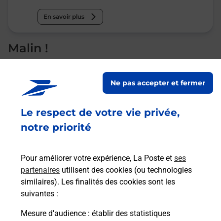
En savoir plus
Malin !
La Poste
Ne pas accepter et fermer
en ligne
Ouvert 24h/24
Le respect de votre vie privée,
notre priorité
En savoir plus
Pour améliorer votre expérience, La Poste et
ses
partenaires
utilisent des cookies (ou technologies
Recherchez un autre point de contact
similaires). Les finalités des cookies sont les
suivantes :
Mesure d’audience
: établir des statistiques