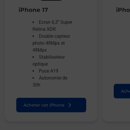
iPhone 17
iPho
Ecran 6,3’’ Super
Retina XDR
Double capteur
photo 48Mpx et
48Mpx
Stabilisateur
optique
Puce A19
Autonomie de
30h
Ache
Acheter cet iPhone