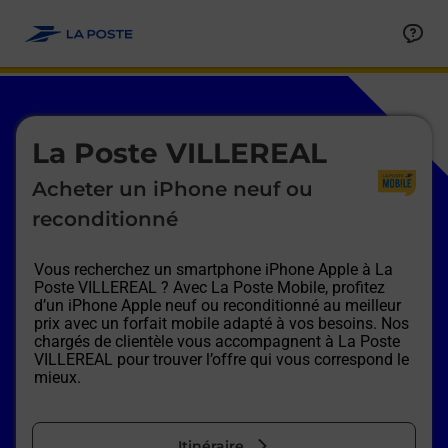
Le lien s'ouvre dans un nouvel onglet
Allez au contenu
Afficher ou masquer la réponse
Afficher ou masquer la réponse
Afficher ou masquer la réponse
Afficher ou masquer la réponse
Afficher ou masquer la réponse
Afficher ou masquer la réponse
Le lien s'ouvre dans un nouvel onglet
La Poste VILLEREAL
Acheter un iPhone neuf ou
reconditionné
Vous recherchez un smartphone iPhone Apple à
La
Poste VILLEREAL
? Avec La Poste Mobile, profitez
d’un iPhone Apple neuf ou reconditionné au meilleur
prix avec un forfait mobile adapté à vos besoins. Nos
chargés de clientèle vous accompagnent à
La Poste
VILLEREAL
pour trouver l’offre qui vous correspond le
mieux.
Itinéraire