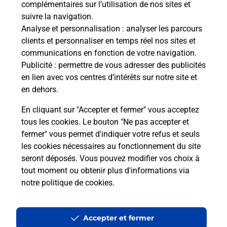
Questions fréquemment posées
complémentaires sur l’utilisation de nos sites et
suivre la navigation.
Analyse et personnalisation
: analyser les parcours
clients et personnaliser en temps réel nos sites et
Quel réseau utilise La Poste Mobile ?
communications en fonction de votre navigation.
Publicité
: permettre de vous adresser des publicités
Est-ce que je peux garder mon
en lien avec vos centres d’intérêts sur notre site et
numéro de mobile gratuitement ?
en dehors.
En cliquant sur "Accepter et fermer" vous acceptez
Est-ce que je peux bénéficier de la 5G
tous les cookies. Le bouton "Ne pas accepter et
avec La Poste Mobile ?
fermer" vous permet d'indiquer votre refus et seuls
les cookies nécessaires au fonctionnement du site
Est-ce que je peux utiliser mon forfait
seront déposés. Vous pouvez modifier vos choix à
à l’étranger avec La Poste Mobile ?
tout moment ou obtenir plus d'informations via
notre politique de cookies
.
Est-ce que je peux payer mon iPhone
en plusieurs fois avec La Poste Mobile
?
Accepter et fermer