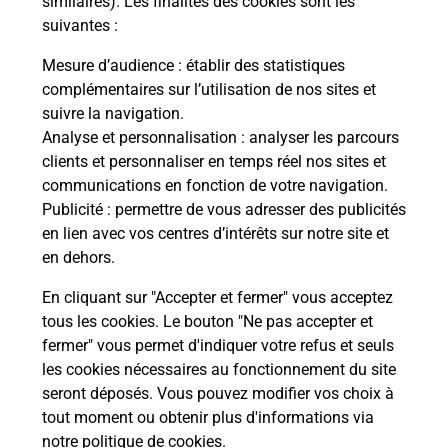
similaires). Les finalités des cookies sont les
suivantes :
Vous
de c
Mesure d’audience
: établir des statistiques
télé
complémentaires sur l’utilisation de nos sites et
Post
suivre la navigation.
Analyse et personnalisation
: analyser les parcours
En
clients et personnaliser en temps réel nos sites et
Envoyer un colis
communications en fonction de votre navigation.
Publicité
: permettre de vous adresser des publicités
Vous souhaitez envoyer un colis depuis :
en lien avec vos centres d’intérêts sur notre site et
VILLENEUVE SUR LOT (47300) ? Découvrez toutes
en dehors.
les solutions proposées par La Poste.
En cliquant sur "Accepter et fermer" vous acceptez
En savoir plus
tous les cookies. Le bouton "Ne pas accepter et
fermer" vous permet d'indiquer votre refus et seuls
les cookies nécessaires au fonctionnement du site
seront déposés. Vous pouvez modifier vos choix à
Questions fréquemment posées
tout moment ou obtenir plus d'informations via
notre politique de cookies
.