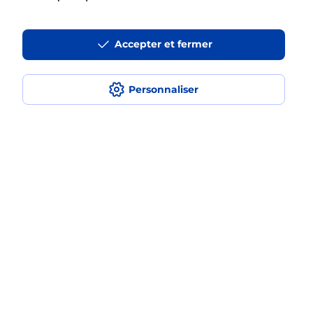
La téléassistance classique avec
Accepter et fermer
médaillon d’alarme qu’est ce que
c’est ?
Personnaliser
Comment fonctionne la
téléassistance classique ?
Comment est installée la
téléassistance classique ?
Localiser
Liste
Lot-et-Garonne
VILLENEUVE SUR LOT
VILLENEUVE SUR LOT
Teleassistance