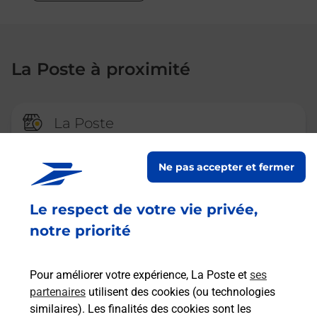
La Poste à proximité
La Poste
VILLENEUVE SUR LOT
Ne pas accepter et fermer
Fermé
-
jusqu'à
14h00
1 RUE DU COLLEGE
Le respect de votre vie privée,
47300
VILLENEUVE SUR LOT
notre priorité
En savoir plus
Pour améliorer votre expérience, La Poste et
ses
partenaires
utilisent des cookies (ou technologies
La Poste
similaires). Les finalités des cookies sont les
LAROQUE TIMBAUT