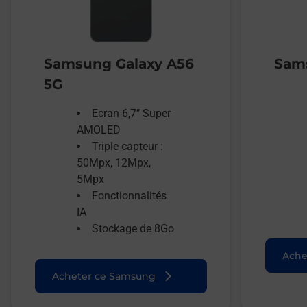
Samsung Galaxy A56
Sams
5G
Ecran 6,7’’ Super
AMOLED
Triple capteur :
50Mpx, 12Mpx,
5Mpx
Fonctionnalités
IA
Stockage de 8Go
Ache
Acheter ce Samsung