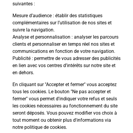
suivantes :
Fermé
-
ouvre vendredi à
09h30
Mesure d’audience
: établir des statistiques
PLACE DU FOIRAIL
complémentaires sur l’utilisation de nos sites et
47340
LAROQUE TIMBAUT
suivre la navigation.
Analyse et personnalisation
: analyser les parcours
En savoir plus
clients et personnaliser en temps réel nos sites et
communications en fonction de votre navigation.
Publicité
: permettre de vous adresser des publicités
Malin !
en lien avec vos centres d’intérêts sur notre site et
en dehors.
La Poste
En cliquant sur "Accepter et fermer" vous acceptez
en ligne
tous les cookies. Le bouton "Ne pas accepter et
fermer" vous permet d'indiquer votre refus et seuls
Ouvert 24h/24
les cookies nécessaires au fonctionnement du site
seront déposés. Vous pouvez modifier vos choix à
En savoir plus
tout moment ou obtenir plus d'informations via
notre politique de cookies
.