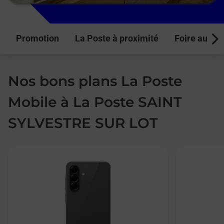
Promotion
La Poste à proximité
Foire aux q
Next
Nos bons plans La Poste
Mobile à La Poste SAINT
SYLVESTRE SUR LOT