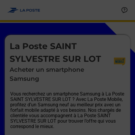
Le lien s'ouvre dans un nouvel onglet
Allez au contenu
Afficher ou masquer la réponse
Afficher ou masquer la réponse
Afficher ou masquer la réponse
Afficher ou masquer la réponse
Afficher ou masquer la réponse
Afficher ou masquer la réponse
Le lien s'ouvre dans un nouvel onglet
La Poste SAINT
SYLVESTRE SUR LOT
Acheter un smartphone
Samsung
Vous recherchez un smartphone Samsung à
La Poste
SAINT SYLVESTRE SUR LOT
? Avec La Poste Mobile,
profitez d’un Samsung neuf au meilleur prix avec un
forfait mobile adapté à vos besoins. Nos chargés de
clientèle vous accompagnent à
La Poste SAINT
SYLVESTRE SUR LOT
pour trouver l’offre qui vous
correspond le mieux.