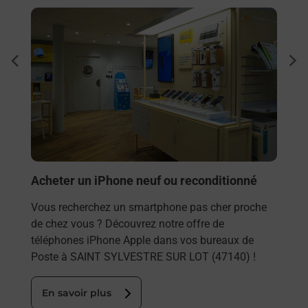
En savoir plus
En sa
Envo
dent
sui
Vous
rieur
SYLV
ez
les 
ste à
En
Acheter un iPhone neuf ou reconditionné
Vous recherchez un smartphone pas cher proche
de chez vous ? Découvrez notre offre de
téléphones iPhone Apple dans vos bureaux de
Poste à SAINT SYLVESTRE SUR LOT (47140) !
En savoir plus