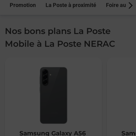
Promotion
La Poste à proximité
Foire aux q
Next
Nos bons plans La Poste
Mobile à La Poste NERAC
Samsung Galaxy A56
Sams