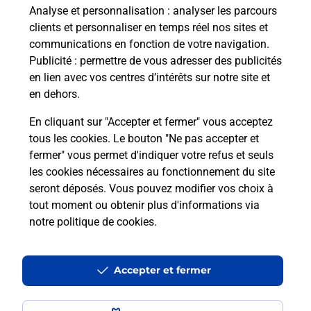
Analyse et personnalisation
: analyser les parcours
clients et personnaliser en temps réel nos sites et
communications en fonction de votre navigation.
Quel réseau utilise La Poste Mobile ?
Publicité
: permettre de vous adresser des publicités
en lien avec vos centres d’intérêts sur notre site et
en dehors.
Est-ce que je peux garder mon
numéro de mobile gratuitement ?
En cliquant sur "Accepter et fermer" vous acceptez
tous les cookies. Le bouton "Ne pas accepter et
Est-ce que je peux bénéficier de la 5G
fermer" vous permet d'indiquer votre refus et seuls
avec La Poste Mobile ?
les cookies nécessaires au fonctionnement du site
seront déposés. Vous pouvez modifier vos choix à
tout moment ou obtenir plus d'informations via
Est-ce que je peux utiliser mon forfait
à l’étranger avec La Poste Mobile ?
notre politique de cookies
.
Est-ce que je peux payer mon
Accepter et fermer
smartphone Samsung en plusieurs
fois avec La Poste Mobile ?