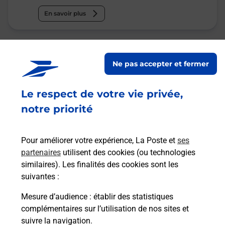
En savoir plus
Malin !
Ne pas accepter et fermer
La Poste
en ligne
Le respect de votre vie privée,
notre priorité
Ouvert 24h/24
En savoir plus
Pour améliorer votre expérience, La Poste et
ses
partenaires
utilisent des cookies (ou technologies
similaires). Les finalités des cookies sont les
Recherchez un autre point de contact
suivantes :
Mesure d’audience
: établir des statistiques
complémentaires sur l’utilisation de nos sites et
suivre la navigation.
Questions fréquemment posées