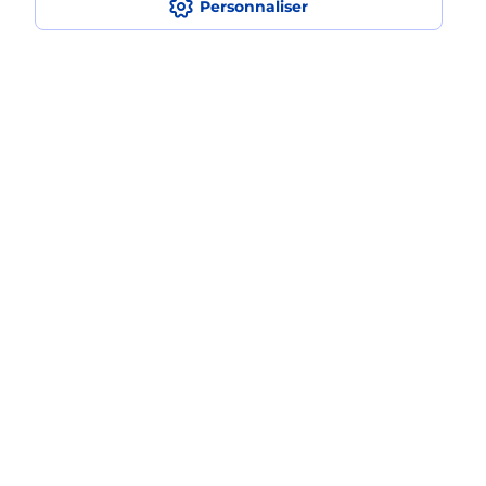
Personnaliser
Est-ce que je peux assurer mon
smartphone Samsung ?
Localiser
Liste
Lot-et-Garonne
NERAC
NERAC
Acheter un smartphone Samsung
Plan du site
Accessibilité : partiellement conforme
Conditions contractuelles
Mentions légales