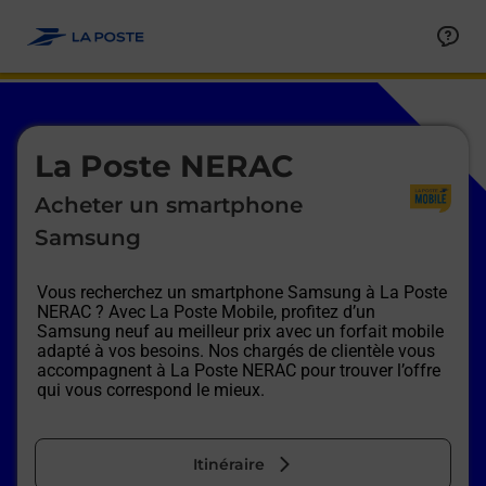
Le lien s'ouvre dans un nouvel onglet
Allez au contenu
Afficher ou masquer la réponse
Afficher ou masquer la réponse
Afficher ou masquer la réponse
Afficher ou masquer la réponse
Afficher ou masquer la réponse
Afficher ou masquer la réponse
Le lien s'ouvre dans un nouvel onglet
La Poste NERAC
Acheter un smartphone
Samsung
Vous recherchez un smartphone Samsung à
La Poste
NERAC
? Avec La Poste Mobile, profitez d’un
Samsung neuf au meilleur prix avec un forfait mobile
adapté à vos besoins. Nos chargés de clientèle vous
accompagnent à
La Poste NERAC
pour trouver l’offre
qui vous correspond le mieux.
Itinéraire