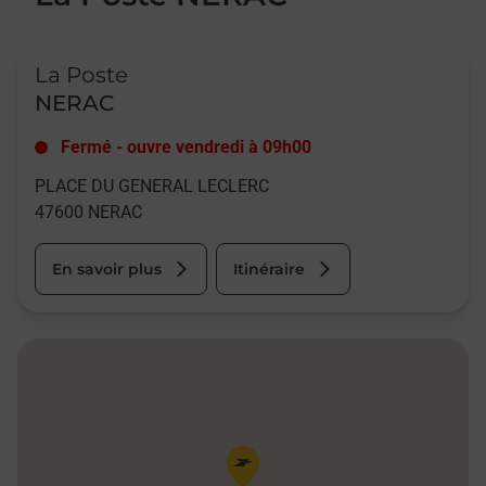
Le lien s'ouvre dans un nouvel onglet
La Poste
NERAC
Fermé
-
ouvre vendredi à
09h00
PLACE DU GENERAL LECLERC
47600
NERAC
En savoir plus
Itinéraire
Pin de la carte