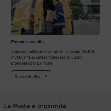
ar La
Vous
de c
télé
Post
En
Envoyer un colis
Vous souhaitez envoyer un colis depuis : NERAC
(47600) ? Découvrez toutes les solutions
proposées par La Poste.
En savoir plus
La Poste à proximité