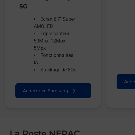
5G
Ecran 6,7’’ Super
AMOLED
Triple capteur :
50Mpx, 12Mpx,
5Mpx
Fonctionnalités
IA
Stockage de 8Go
Ache
Acheter ce Samsung
La Poste NERAC