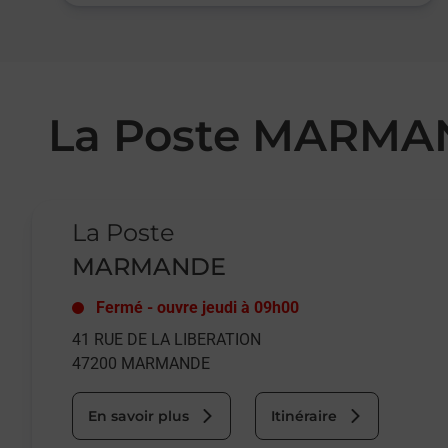
La Poste MARM
Le lien s'ouvre dans un nouvel onglet
La Poste
MARMANDE
Fermé
-
ouvre jeudi à
09h00
41 RUE DE LA LIBERATION
47200
MARMANDE
En savoir plus
Itinéraire