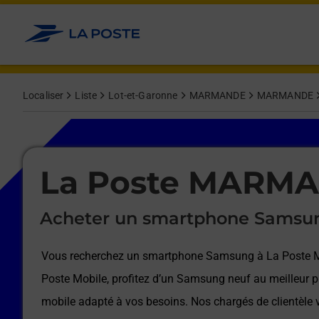
Le lien s'ouvre dans un nouvel onglet
Allez au contenu
Afficher ou masquer la réponse
Afficher ou masquer la réponse
Afficher ou masquer la réponse
Afficher ou masquer la réponse
Afficher ou masquer la réponse
Afficher ou masquer la réponse
Localiser
Liste
Lot-et-Garonne
MARMANDE
MARMANDE
Le lien s'ouvre dans un nouvel onglet
La Poste MARM
Acheter un smartphone Samsu
Vous recherchez un smartphone Samsung à
La Poste
Poste Mobile, profitez d’un Samsung neuf au meilleur pr
mobile adapté à vos besoins. Nos chargés de clientèl