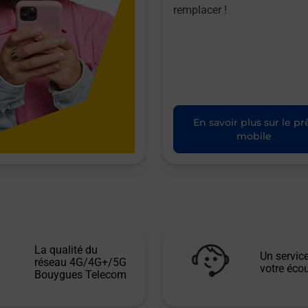
remplacer !
En savoir plus sur le pr
mobile
La qualité du
Un service
réseau 4G/4G+/5G
votre écou
Bouygues Telecom