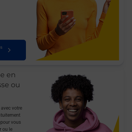
us
le en
sse ou
 avec votre
atuitement
 pour vous
r ou le