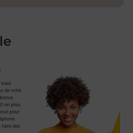
le
e
 vous
ur de votre
n bonus
Et en plus,
onus pour
léphone
 faire des