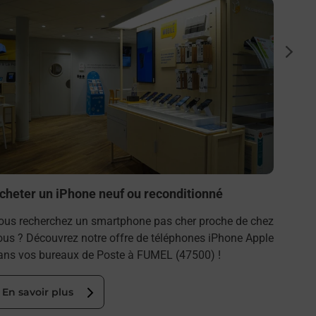
n savoir plus
En savo
Achet
suiva
Vous r
vous ?
Samsun
En s
cheter un iPhone neuf ou reconditionné
ous recherchez un smartphone pas cher proche de chez
ous ? Découvrez notre offre de téléphones iPhone Apple
ans vos bureaux de Poste à FUMEL (47500) !
En savoir plus