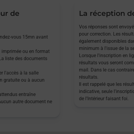
our de
La réception de
Vos réponses sont envoyées,
pour correction. Les résul
rendez-vous 15mn avant
également disponibles dan
minimum à l'issue de la se
n imprimée ou en format
Lorsque l'inscription en lig
. La liste des documents
résultats vous seront com
mail. Dans le cas contrair
r l'accès à la salle
résultats.
n gratuite ou à aucun
Il est rappelé que les rés
indicative, seule l'inscrip
attendus entraîne
de l'Intérieur faisant foi.
 Aucun autre document ne