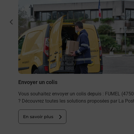
En savoir plus
mel
cédent
.
Envoyer un colis
Vous souhaitez envoyer un colis depuis : FUMEL (4750
? Découvrez toutes les solutions proposées par La Post
En savoir plus