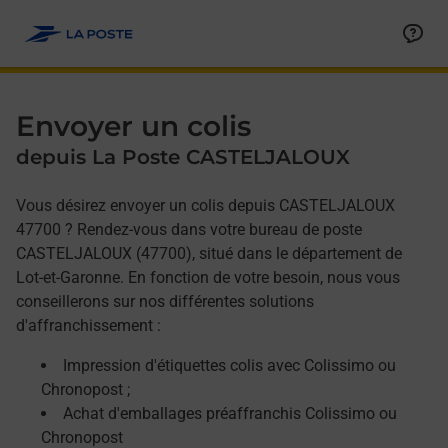
Allez au contenu
Afficher ou masquer la réponse
Afficher ou masquer la réponse
Afficher ou masquer la réponse
Envoyer un colis
depuis La Poste CASTELJALOUX
Vous désirez envoyer un colis depuis CASTELJALOUX
47700 ? Rendez-vous dans votre bureau de poste
CASTELJALOUX (47700), situé dans le département de
Lot-et-Garonne. En fonction de votre besoin, nous vous
conseillerons sur nos différentes solutions
d'affranchissement :
Impression d'étiquettes colis avec Colissimo ou
Chronopost ;
Achat d'emballages préaffranchis Colissimo ou
Chronopost