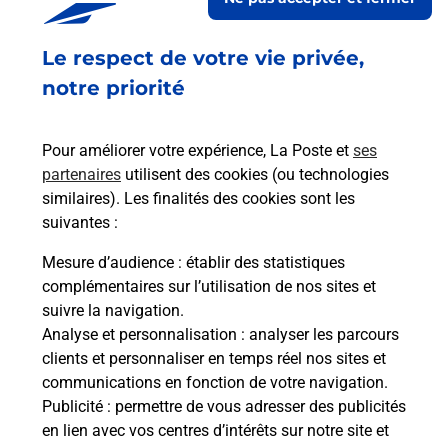
à
Le respect de votre vie privée,
Ach
dent
sui
osée
notre priorité
Vous
de c
télé
Pour améliorer votre expérience, La Poste et
ses
de P
partenaires
utilisent des cookies (ou technologies
similaires). Les finalités des cookies sont les
En
suivantes :
Acheter un iPhone neuf ou reconditionné
Mesure d’audience
: établir des statistiques
Vous recherchez un smartphone pas cher proche
complémentaires sur l’utilisation de nos sites et
de chez vous ? Découvrez notre offre de
suivre la navigation.
téléphones iPhone Apple dans vos bureaux de
Analyse et personnalisation
: analyser les parcours
Poste à CASTELJALOUX (47700) !
clients et personnaliser en temps réel nos sites et
communications en fonction de votre navigation.
En savoir plus
Publicité
: permettre de vous adresser des publicités
en lien avec vos centres d’intérêts sur notre site et