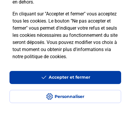
en dehors.
En cliquant sur "Accepter et fermer" vous acceptez
Questions fréquemment posées
tous les cookies. Le bouton "Ne pas accepter et
fermer" vous permet d'indiquer votre refus et seuls
les cookies nécessaires au fonctionnement du site
Comment retourner un colis acheté
seront déposés. Vous pouvez modifier vos choix à
en ligne depuis votre boîte aux lettres
tout moment ou obtenir plus d'informations via
?
notre politique de cookies
.
Comment envoyer un colis ou faire un
retour chez un e-commerçant sans se
Accepter et fermer
déplacer ?
Personnaliser
Envoyer un petit colis au meilleur
prix ?