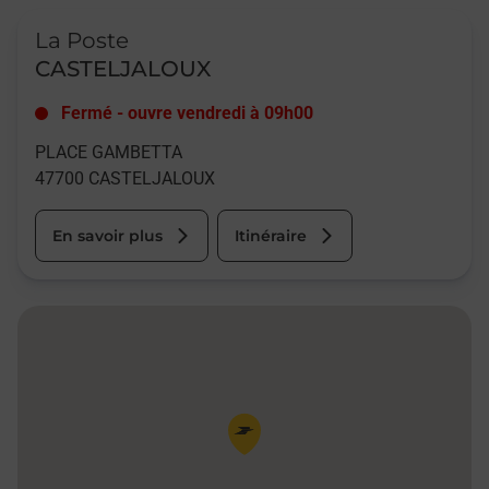
Le lien s'ouvre dans un nouvel onglet
La Poste
CASTELJALOUX
Fermé
-
ouvre vendredi à
09h00
PLACE GAMBETTA
47700
CASTELJALOUX
En savoir plus
Itinéraire
Pin de la carte