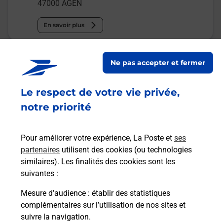
47000
AGEN
En savoir plus
Malin !
Ne pas accepter et fermer
La Poste
Le respect de votre vie privée,
en ligne
notre priorité
Ouvert 24h/24
Pour améliorer votre expérience, La Poste et
ses
En savoir plus
partenaires
utilisent des cookies (ou technologies
similaires). Les finalités des cookies sont les
suivantes :
Recherchez un autre point de contact
Mesure d’audience
: établir des statistiques
complémentaires sur l’utilisation de nos sites et
suivre la navigation.