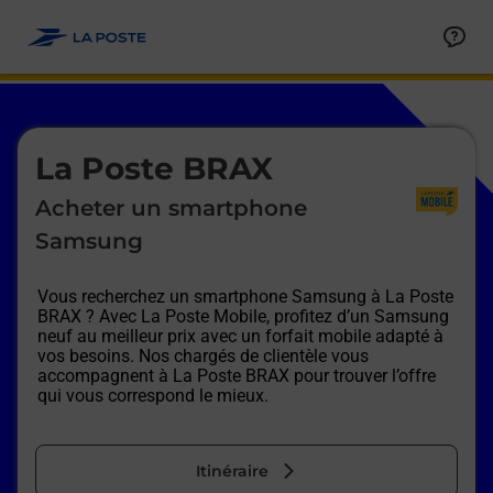
Le lien s'ouvre dans un nouvel onglet
Allez au contenu
Afficher ou masquer la réponse
Afficher ou masquer la réponse
Afficher ou masquer la réponse
Afficher ou masquer la réponse
Afficher ou masquer la réponse
Afficher ou masquer la réponse
Le lien s'ouvre dans un nouvel onglet
La Poste BRAX
Acheter un smartphone
Samsung
Vous recherchez un smartphone Samsung à
La Poste
BRAX
? Avec La Poste Mobile, profitez d’un Samsung
neuf au meilleur prix avec un forfait mobile adapté à
vos besoins. Nos chargés de clientèle vous
accompagnent à
La Poste BRAX
pour trouver l’offre
qui vous correspond le mieux.
Itinéraire