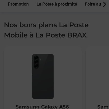
Promotion
La Poste à proximité
Foire aux q
Next
Nos bons plans La Poste
Mobile à La Poste BRAX
Samsung Galaxy A56
Sams