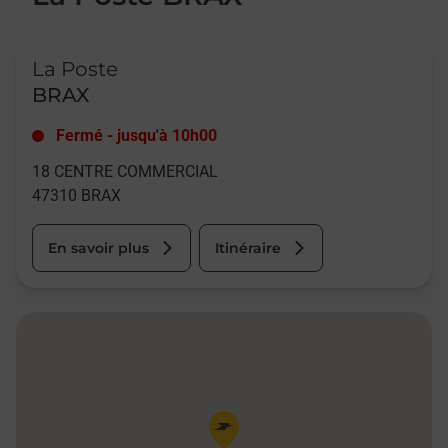
Le lien s'ouvre dans un nouvel onglet
La Poste
BRAX
Fermé
-
jusqu'à
10h00
18 CENTRE COMMERCIAL
47310
BRAX
En savoir plus
Itinéraire
Pin de la carte