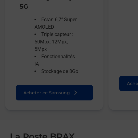
5G
Ecran 6,7’’ Super
AMOLED
Triple capteur :
50Mpx, 12Mpx,
5Mpx
Fonctionnalités
IA
Stockage de 8Go
Ache
Acheter ce Samsung
La Poste BRAX