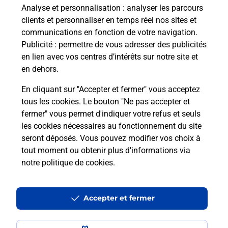
Analyse et personnalisation
: analyser les parcours
Questions fréquemment posées
clients et personnaliser en temps réel nos sites et
communications en fonction de votre navigation.
Publicité
: permettre de vous adresser des publicités
Quel réseau utilise La Poste Mobile ?
en lien avec vos centres d’intérêts sur notre site et
en dehors.
Est-ce que je peux garder mon
En cliquant sur "Accepter et fermer" vous acceptez
numéro de mobile gratuitement ?
tous les cookies. Le bouton "Ne pas accepter et
fermer" vous permet d'indiquer votre refus et seuls
Est-ce que je peux bénéficier de la 5G
les cookies nécessaires au fonctionnement du site
avec La Poste Mobile ?
seront déposés. Vous pouvez modifier vos choix à
tout moment ou obtenir plus d'informations via
notre politique de cookies
.
Est-ce que je peux utiliser mon forfait
à l’étranger avec La Poste Mobile ?
Accepter et fermer
Est-ce que je peux payer mon
smartphone Samsung en plusieurs
fois avec La Poste Mobile ?