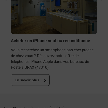
Vous
rieur
(473
ez
prop
ste à
En
Acheter un iPhone neuf ou reconditionné
Vous recherchez un smartphone pas cher proche
de chez vous ? Découvrez notre offre de
téléphones iPhone Apple dans vos bureaux de
Poste à BRAX (47310) !
En savoir plus