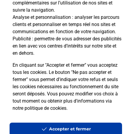
complémentaires sur l’utilisation de nos sites et
suivre la navigation.
Analyse et personnalisation
: analyser les parcours
Questions fréquemment posées
clients et personnaliser en temps réel nos sites et
communications en fonction de votre navigation.
Publicité
: permettre de vous adresser des publicités
Quel réseau utilise La Poste Mobile ?
en lien avec vos centres d’intérêts sur notre site et
en dehors.
Est-ce que je peux garder mon
En cliquant sur "Accepter et fermer" vous acceptez
numéro de mobile gratuitement ?
tous les cookies. Le bouton "Ne pas accepter et
fermer" vous permet d'indiquer votre refus et seuls
Est-ce que je peux bénéficier de la 5G
les cookies nécessaires au fonctionnement du site
avec La Poste Mobile ?
seront déposés. Vous pouvez modifier vos choix à
tout moment ou obtenir plus d'informations via
notre politique de cookies
.
Est-ce que je peux utiliser mon forfait
à l’étranger avec La Poste Mobile ?
Accepter et fermer
Est-ce que je peux payer mon