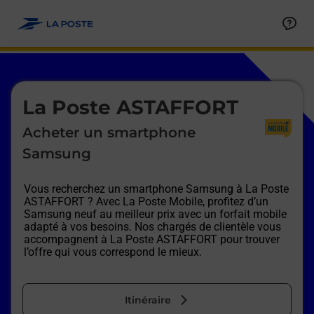
Le lien s'ouvre dans un nouvel onglet
Allez au contenu
Afficher ou masquer la réponse
Afficher ou masquer la réponse
Afficher ou masquer la réponse
Afficher ou masquer la réponse
Afficher ou masquer la réponse
Afficher ou masquer la réponse
Le lien s'ouvre dans un nouvel onglet
La Poste ASTAFFORT
Acheter un smartphone
Samsung
Vous recherchez un smartphone Samsung à
La Poste
ASTAFFORT
? Avec La Poste Mobile, profitez d’un
Samsung neuf au meilleur prix avec un forfait mobile
adapté à vos besoins. Nos chargés de clientèle vous
accompagnent à
La Poste ASTAFFORT
pour trouver
l’offre qui vous correspond le mieux.
Itinéraire