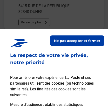
5415 RUE DE LA REPUBLIQUE
82340
DUNES
En savoir plus
Malin !
Ne pas accepter et fermer
La Poste
Le respect de votre vie privée,
en ligne
notre priorité
Ouvert 24h/24
Pour améliorer votre expérience, La Poste et
ses
En savoir plus
partenaires
utilisent des cookies (ou technologies
similaires). Les finalités des cookies sont les
suivantes :
Recherchez un autre point de contact
Mesure d’audience
: établir des statistiques