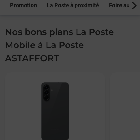
Promotion
La Poste à proximité
Foire aux q
Next
Nos bons plans La Poste
Mobile à La Poste
ASTAFFORT