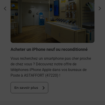
Envo
dent
sui
Vous
rieur
ASTA
ez
solu
ste à
En
Acheter un iPhone neuf ou reconditionné
Vous recherchez un smartphone pas cher proche
de chez vous ? Découvrez notre offre de
téléphones iPhone Apple dans vos bureaux de
Poste à ASTAFFORT (47220) !
En savoir plus