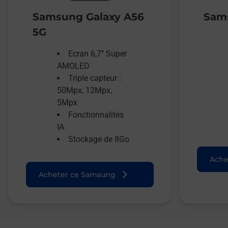
Samsung Galaxy A56
Sams
5G
Ecran 6,7’’ Super
AMOLED
Triple capteur :
50Mpx, 12Mpx,
5Mpx
Fonctionnalités
IA
Stockage de 8Go
Ache
Acheter ce Samsung