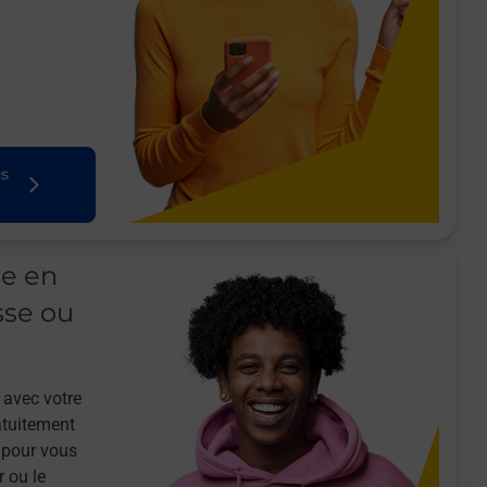
us
le en
sse ou
 avec votre
atuitement
 pour vous
r ou le