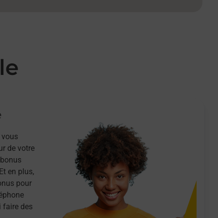
le
e
 vous
ur de votre
n bonus
Et en plus,
onus pour
léphone
 faire des