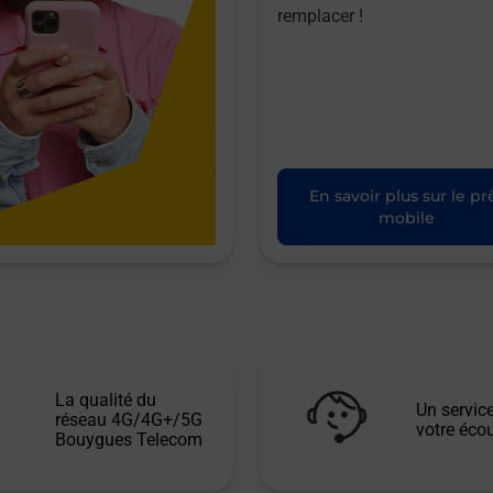
remplacer !
En savoir plus sur le pr
mobile
La qualité du
Un service
réseau 4G/4G+/5G
votre écou
Bouygues Telecom