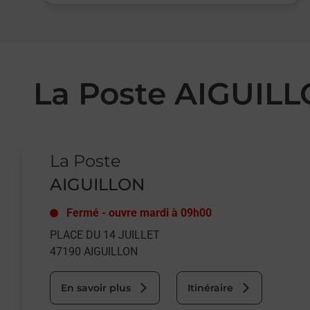
La Poste AIGUIL
Le lien s'ouvre dans un nouvel onglet
La Poste
AIGUILLON
Fermé
-
ouvre mardi à
09h00
PLACE DU 14 JUILLET
47190
AIGUILLON
En savoir plus
Itinéraire