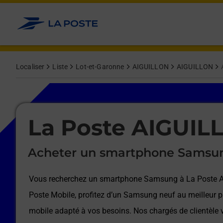
Le lien s'ouvre dans un nouvel onglet
Allez au contenu
Afficher ou masquer la réponse
Afficher ou masquer la réponse
Afficher ou masquer la réponse
Afficher ou masquer la réponse
Afficher ou masquer la réponse
Afficher ou masquer la réponse
Localiser
Liste
Lot-et-Garonne
AIGUILLON
AIGUILLON
Le lien s'ouvre dans un nouvel onglet
La Poste AIGUIL
Acheter un smartphone Samsu
Vous recherchez un smartphone Samsung à
La Poste 
Poste Mobile, profitez d’un Samsung neuf au meilleur pr
mobile adapté à vos besoins. Nos chargés de clientèl