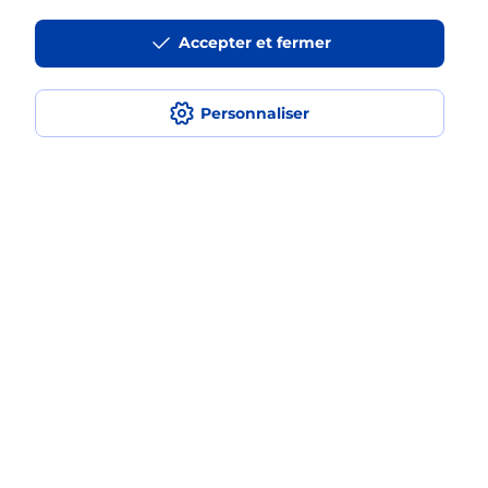
Accepter et fermer
La téléassistance classique avec
médaillon d’alarme qu’est ce que
c’est ?
Personnaliser
Comment fonctionne la
téléassistance classique ?
Comment est installée la
téléassistance classique ?
Localiser
Liste
Loiret
VILLEMANDEUR
VILLEMANDEUR
Teleassistance