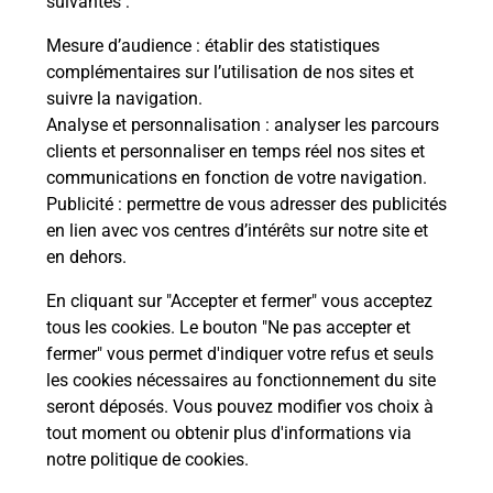
suivantes :
es
Vous
de c
Mesure d’audience
: établir des statistiques
télé
complémentaires sur l’utilisation de nos sites et
de P
suivre la navigation.
Analyse et personnalisation
: analyser les parcours
En
clients et personnaliser en temps réel nos sites et
Acheter un iPhone neuf ou reconditionné
communications en fonction de votre navigation.
Publicité
: permettre de vous adresser des publicités
Vous recherchez un smartphone pas cher proche
en lien avec vos centres d’intérêts sur notre site et
de chez vous ? Découvrez notre offre de
en dehors.
téléphones iPhone Apple dans vos bureaux de
Poste à VILLEMANDEUR (45700) !
En cliquant sur "Accepter et fermer" vous acceptez
tous les cookies. Le bouton "Ne pas accepter et
En savoir plus
fermer" vous permet d'indiquer votre refus et seuls
les cookies nécessaires au fonctionnement du site
seront déposés. Vous pouvez modifier vos choix à
tout moment ou obtenir plus d'informations via
Questions fréquemment posées
notre politique de cookies
.