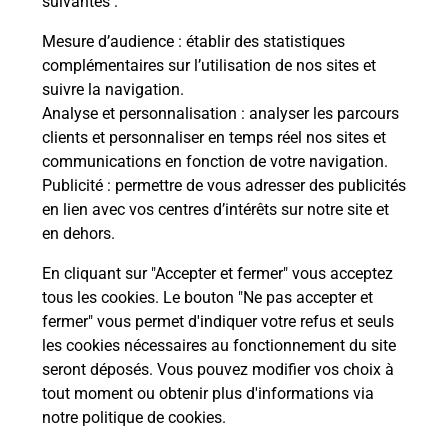
suivantes :
Vous
de c
Mesure d’audience
: établir des statistiques
télé
complémentaires sur l’utilisation de nos sites et
Post
suivre la navigation.
Analyse et personnalisation
: analyser les parcours
En
clients et personnaliser en temps réel nos sites et
Envoyer un colis
communications en fonction de votre navigation.
Publicité
: permettre de vous adresser des publicités
Vous souhaitez envoyer un colis depuis : SULLY
en lien avec vos centres d’intérêts sur notre site et
SUR LOIRE (45600) ? Découvrez toutes les
en dehors.
solutions proposées par La Poste.
En cliquant sur "Accepter et fermer" vous acceptez
En savoir plus
tous les cookies. Le bouton "Ne pas accepter et
fermer" vous permet d'indiquer votre refus et seuls
les cookies nécessaires au fonctionnement du site
seront déposés. Vous pouvez modifier vos choix à
Questions fréquemment posées
tout moment ou obtenir plus d'informations via
notre politique de cookies
.