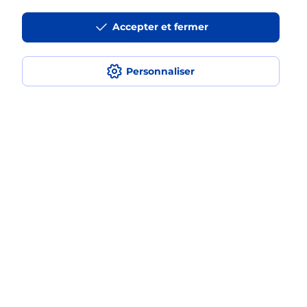
La téléassistance classique avec
Accepter et fermer
médaillon d’alarme qu’est ce que
c’est ?
Personnaliser
Comment fonctionne la
téléassistance classique ?
Comment est installée la
téléassistance classique ?
Localiser
Liste
Loiret
SULLY SUR LOIRE
SULLY SUR LOIRE
Teleassistance