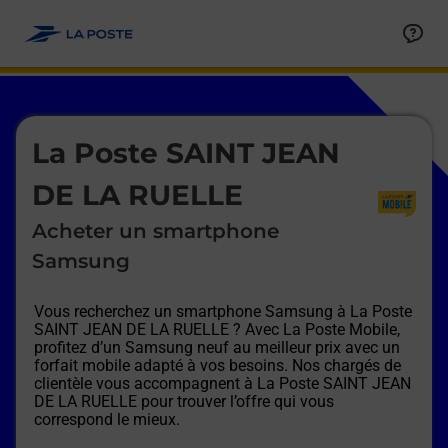
Le lien s'ouvre dans un nouvel onglet
Allez au contenu
Afficher ou masquer la réponse
Afficher ou masquer la réponse
Afficher ou masquer la réponse
Afficher ou masquer la réponse
Afficher ou masquer la réponse
Afficher ou masquer la réponse
Le lien s'ouvre dans un nouvel onglet
La Poste SAINT JEAN
DE LA RUELLE
Acheter un smartphone
Samsung
Vous recherchez un smartphone Samsung à
La Poste
SAINT JEAN DE LA RUELLE
? Avec La Poste Mobile,
profitez d’un Samsung neuf au meilleur prix avec un
forfait mobile adapté à vos besoins. Nos chargés de
clientèle vous accompagnent à
La Poste SAINT JEAN
DE LA RUELLE
pour trouver l’offre qui vous
correspond le mieux.