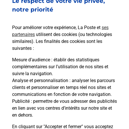
Le respect de votre vie privée,
notre priorité
Questions fréquemment posées
Pour améliorer votre expérience, La Poste et
ses
partenaires
utilisent des cookies (ou technologies
similaires). Les finalités des cookies sont les
suivantes :
Quel réseau utilise La Poste Mobile ?
Mesure d’audience
: établir des statistiques
complémentaires sur l’utilisation de nos sites et
Est-ce que je peux garder mon
numéro de mobile gratuitement ?
suivre la navigation.
Analyse et personnalisation
: analyser les parcours
clients et personnaliser en temps réel nos sites et
Est-ce que je peux bénéficier de la 5G
communications en fonction de votre navigation.
avec La Poste Mobile ?
Publicité
: permettre de vous adresser des publicités
en lien avec vos centres d’intérêts sur notre site et
Est-ce que je peux utiliser mon forfait
en dehors.
à l’étranger avec La Poste Mobile ?
En cliquant sur "Accepter et fermer" vous acceptez