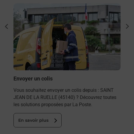
En savoir plus
En sa
à
Ache
dent
sui
Vous
de c
télé
Post
En
Envoyer un colis
Vous souhaitez envoyer un colis depuis : SAINT
JEAN DE LA RUELLE (45140) ? Découvrez toutes
les solutions proposées par La Poste.
En savoir plus