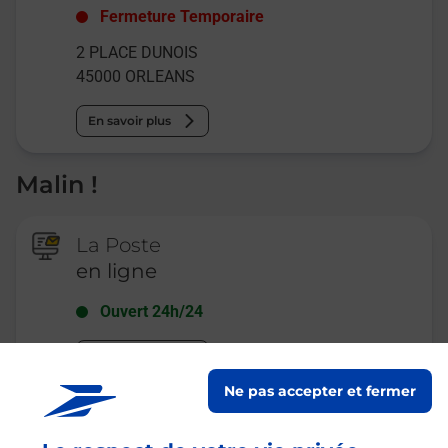
Fermeture Temporaire
2 PLACE DUNOIS
45000
ORLEANS
En savoir plus
Malin !
La Poste
en ligne
Ouvert 24h/24
En savoir plus
Ne pas accepter et fermer
Recherchez un autre point de contact