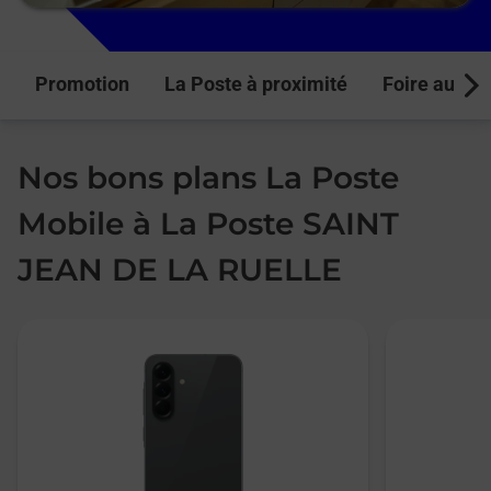
Promotion
La Poste à proximité
Foire aux q
Next
Nos bons plans La Poste
Mobile à La Poste SAINT
JEAN DE LA RUELLE