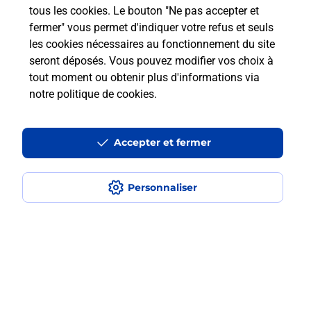
tous les cookies. Le bouton "Ne pas accepter et
Est-ce que je peux payer mon
fermer" vous permet d'indiquer votre refus et seuls
smartphone Samsung en plusieurs
les cookies nécessaires au fonctionnement du site
fois avec La Poste Mobile ?
seront déposés. Vous pouvez modifier vos choix à
tout moment ou obtenir plus d'informations via
Est-ce que je peux assurer mon
notre politique de cookies
.
smartphone Samsung ?
Accepter et fermer
Localiser
Liste
Loiret
ST JEAN DE LA RUELLE
SAINT JEAN DE LA RUELLE
Acheter un smartphone Samsung
Personnaliser
Plan du site
Accessibilité : partiellement conforme