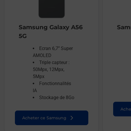
Samsung Galaxy A56
Sams
5G
Ecran 6,7’’ Super
AMOLED
Triple capteur :
50Mpx, 12Mpx,
5Mpx
Fonctionnalités
IA
Stockage de 8Go
Ache
Acheter ce Samsung