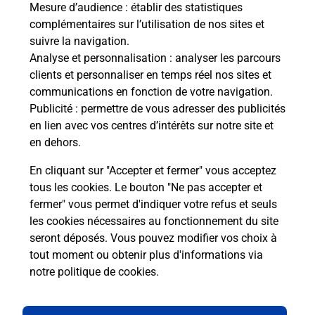
Mesure d’audience
: établir des statistiques
Questions fréquemment posées
complémentaires sur l’utilisation de nos sites et
suivre la navigation.
Analyse et personnalisation
: analyser les parcours
clients et personnaliser en temps réel nos sites et
Quel réseau utilise La Poste Mobile ?
communications en fonction de votre navigation.
Publicité
: permettre de vous adresser des publicités
Est-ce que je peux garder mon
en lien avec vos centres d’intérêts sur notre site et
numéro de mobile gratuitement ?
en dehors.
En cliquant sur "Accepter et fermer" vous acceptez
Est-ce que je peux bénéficier de la 5G
tous les cookies. Le bouton "Ne pas accepter et
avec La Poste Mobile ?
fermer" vous permet d'indiquer votre refus et seuls
les cookies nécessaires au fonctionnement du site
Est-ce que je peux utiliser mon forfait
seront déposés. Vous pouvez modifier vos choix à
à l’étranger avec La Poste Mobile ?
tout moment ou obtenir plus d'informations via
notre politique de cookies
.
Est-ce que je peux payer mon iPhone
en plusieurs fois avec La Poste Mobile