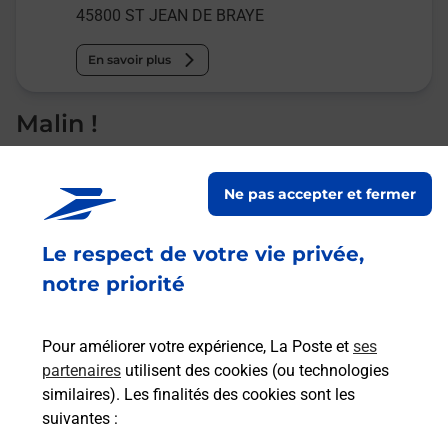
45800
ST JEAN DE BRAYE
En savoir plus
Malin !
La Poste
Ne pas accepter et fermer
en ligne
Ouvert 24h/24
Le respect de votre vie privée,
notre priorité
En savoir plus
Pour améliorer votre expérience, La Poste et
ses
partenaires
utilisent des cookies (ou technologies
Recherchez un autre point de contact
similaires). Les finalités des cookies sont les
suivantes :