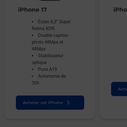
iPhone 17
iPho
Ecran 6,3’’ Super
Retina XDR
Double capteur
photo 48Mpx et
48Mpx
Stabilisateur
optique
Puce A19
Autonomie de
30h
Ache
Acheter cet iPhone