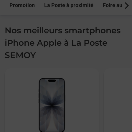
Promotion
La Poste à proximité
Foire aux q
Next
Nos meilleurs smartphones
iPhone Apple à La Poste
SEMOY