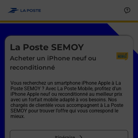
Le lien s'ouvre dans un nouvel onglet
Allez au contenu
Afficher ou masquer la réponse
Afficher ou masquer la réponse
Afficher ou masquer la réponse
Afficher ou masquer la réponse
Afficher ou masquer la réponse
Afficher ou masquer la réponse
Le lien s'ouvre dans un nouvel onglet
La Poste SEMOY
Acheter un iPhone neuf ou
reconditionné
Vous recherchez un smartphone iPhone Apple à
La
Poste SEMOY
? Avec La Poste Mobile, profitez d’un
iPhone Apple neuf ou reconditionné au meilleur prix
avec un forfait mobile adapté à vos besoins. Nos
chargés de clientèle vous accompagnent à
La Poste
SEMOY
pour trouver l’offre qui vous correspond le
mieux.
Itinéraire