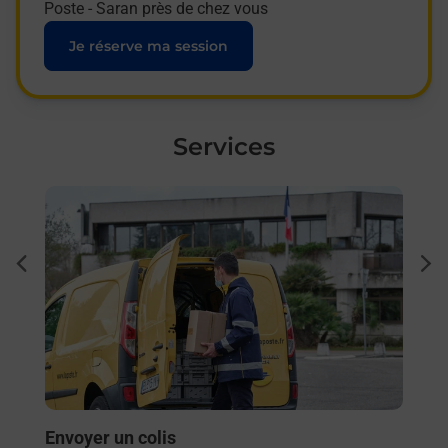
Poste - Saran près de chez vous
Je réserve ma session
Services
En savoir plus
En sa
à
Sous
dent
sui
ar La
Besoi
et/ou
les 
SAR
En
Envoyer un colis