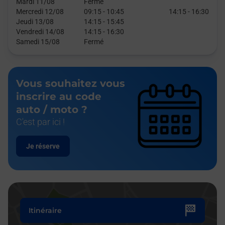
Mardi 11/08
Fermé
Mercredi 12/08
09:15
-
10:45
14:15
-
16:30
Jeudi 13/08
14:15
-
15:45
Vendredi 14/08
14:15
-
16:30
Samedi 15/08
Fermé
Vous souhaitez vous
inscrire au code
auto / moto ?
C'est par ici !
Je réserve
Itinéraire