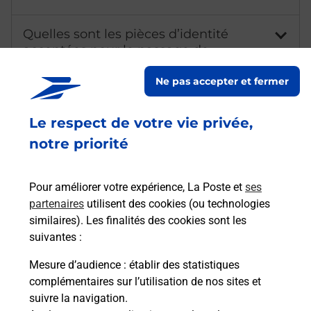
Quelles sont les pièces d’identité
acceptées pour le passage de
l'examen du code de la route auto et
moto ?
Ne pas accepter et fermer
Qu'est-ce qu'un NEPH ?
Le respect de votre vie privée,
notre priorité
Combien coûte l'examen du code de
la route ?
Pour améliorer votre expérience, La Poste et
ses
partenaires
utilisent des cookies (ou technologies
Comment avoir les résultats du code
similaires). Les finalités des cookies sont les
de la route ?
suivantes :
Mesure d’audience
: établir des statistiques
Combien de temps dure l'examen du
complémentaires sur l’utilisation de nos sites et
code de la route ?
suivre la navigation.