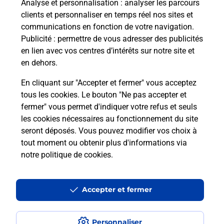
Analyse et personnalisation
: analyser les parcours
Comment s'inscrire au code de la
clients et personnaliser en temps réel nos sites et
route ?
communications en fonction de votre navigation.
Publicité
: permettre de vous adresser des publicités
Combien de fautes pour le code de la
en lien avec vos centres d’intérêts sur notre site et
route ?
en dehors.
En cliquant sur "Accepter et fermer" vous acceptez
tous les cookies. Le bouton "Ne pas accepter et
fermer" vous permet d'indiquer votre refus et seuls
les cookies nécessaires au fonctionnement du site
seront déposés. Vous pouvez modifier vos choix à
En Savoir Plus sur Saran
tout moment ou obtenir plus d'informations via
notre politique de cookies
.
Localiser
Liste
Loiret
SARAN
SARAN
Code de la Route
Accepter et fermer
Personnaliser