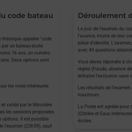
 du code bateau
Déroulement d
Le jour de l'examen du cod
l'avance, munis de leur co
ve théorique appelée "code
pièce d'identité. L'examen,
 par un bateau-école.
avec 40 questions aléatoir
 moins 16 ans, un numéro
caire. Deux options sont
Vous devez répondre à ch
règles (fraude, absence de
entraîne l'exclusion sans
sur les voies intérieures
Les résultats de l'examen
maximum.
 et validé par le Ministère
La Poste est agréée pour 
utes les sessions proposées
(Côtière et Eaux Intérieur
 options. Il est possible
écoles.
 de l'examen (23h59), sauf