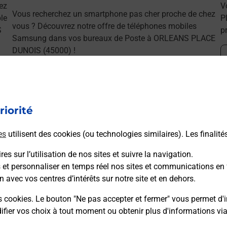
ez
V
Vous recherchez un smartphone pas cher proche de chez
le
P
vous ? Découvrez notre offre de téléphones mobiles
S
p
Samsung dans vos bureaux de Poste à ORLEANS PLACE
DUNOIS (45000) !
En savoir plus
riorité
es
utilisent des cookies (ou technologies similaires). Les finalité
ns
es sur l’utilisation de nos sites et suivre la navigation.
s et personnaliser en temps réel nos sites et communications en 
n avec vos centres d’intérêts sur notre site et en dehors.
sser le permis bateau ?
s cookies. Le bouton "Ne pas accepter et fermer" vous permet d'i
fier vos choix à tout moment ou obtenir plus d'informations vi