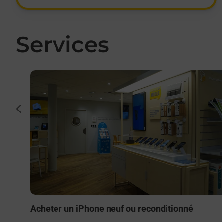
Services
En savoir plus
cédent
to ou
00) ?
Acheter un iPhone neuf ou reconditionné