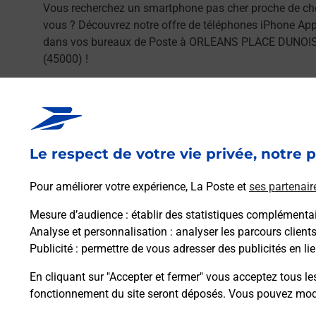
Vous recherchez un smartphone pas cher proche de ch
vous ? Découvrez notre offre de téléphones iPhone App
dans vos bureaux de Poste à ORLEANS PLACE DUNOI
(45000) !
En savoir plus
Le respect de votre vie privée, notre p
Pour améliorer votre expérience, La Poste et
ses partenair
Foire aux questio
Mesure d’audience
: établir des statistiques complémentair
Analyse et personnalisation
: analyser les parcours client
Publicité
: permettre de vous adresser des publicités en lie
Quel âge minimum faut-il pour pa
En cliquant sur "Accepter et fermer" vous acceptez tous le
fonctionnement du site seront déposés. Vous pouvez modi