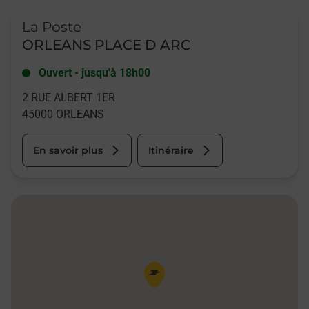
Le lien s'ouvre dans un nouvel onglet
La Poste
ORLEANS PLACE D ARC
Ouvert
-
jusqu'à
18h00
2 RUE ALBERT 1ER
45000
ORLEANS
En savoir plus
Itinéraire
Pin de la carte