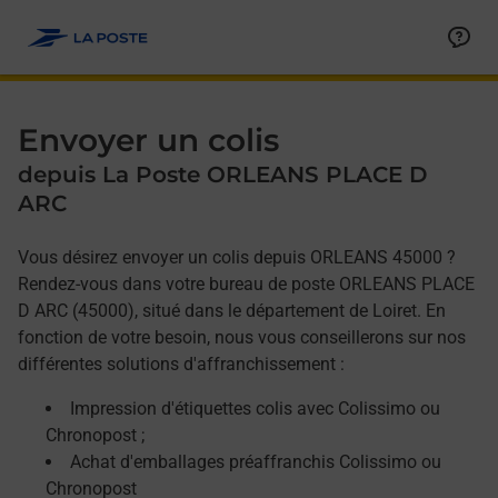
Allez au contenu
Afficher ou masquer la réponse
Afficher ou masquer la réponse
Afficher ou masquer la réponse
Envoyer un colis
depuis La Poste ORLEANS PLACE D
ARC
Vous désirez envoyer un colis depuis ORLEANS 45000 ?
Rendez-vous dans votre bureau de poste ORLEANS PLACE
D ARC (45000), situé dans le département de Loiret. En
fonction de votre besoin, nous vous conseillerons sur nos
différentes solutions d'affranchissement :
Impression d'étiquettes colis avec Colissimo ou
Chronopost ;
Achat d'emballages préaffranchis Colissimo ou
Chronopost