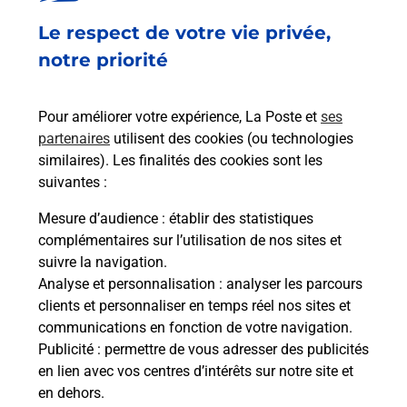
à
Le respect de votre vie privée,
Ach
dent
sui
 par
notre priorité
Vous
de c
télé
Pour améliorer votre expérience, La Poste et
ses
de P
partenaires
utilisent des cookies (ou technologies
similaires). Les finalités des cookies sont les
En
suivantes :
Acheter un iPhone neuf ou reconditionné
Mesure d’audience
: établir des statistiques
Vous recherchez un smartphone pas cher proche
complémentaires sur l’utilisation de nos sites et
de chez vous ? Découvrez notre offre de
suivre la navigation.
téléphones iPhone Apple dans vos bureaux de
Analyse et personnalisation
: analyser les parcours
Poste à ORLEANS PLACE D ARC (45000) !
clients et personnaliser en temps réel nos sites et
communications en fonction de votre navigation.
En savoir plus
Publicité
: permettre de vous adresser des publicités
en lien avec vos centres d’intérêts sur notre site et
en dehors.