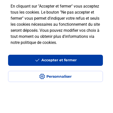
En cliquant sur "Accepter et fermer" vous acceptez
Questions fréquemment posées
tous les cookies. Le bouton "Ne pas accepter et
fermer" vous permet d'indiquer votre refus et seuls
les cookies nécessaires au fonctionnement du site
Comment retourner un colis acheté
seront déposés. Vous pouvez modifier vos choix à
en ligne depuis votre boîte aux lettres
tout moment ou obtenir plus d'informations via
?
notre politique de cookies
.
Comment envoyer un colis ou faire un
retour chez un e-commerçant sans se
Accepter et fermer
déplacer ?
Personnaliser
Envoyer un petit colis au meilleur
prix ?
Localiser
Liste
Loiret
ORLEANS