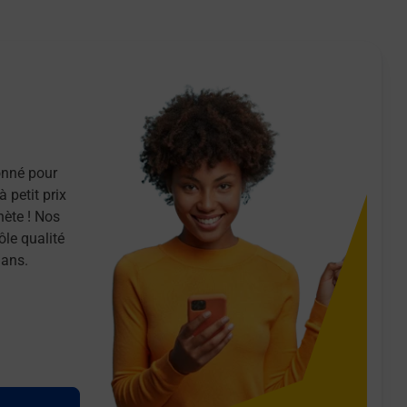
onné pour
 petit prix
nète ! Nos
ôle qualité
 ans.