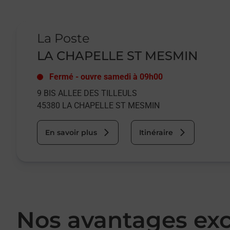
Le lien s'ouvre dans un nouvel onglet
La Poste
LA CHAPELLE ST MESMIN
Fermé
-
ouvre samedi à
09h00
9 BIS ALLEE DES TILLEULS
45380
LA CHAPELLE ST MESMIN
En savoir plus
Itinéraire
Nos avantages exc