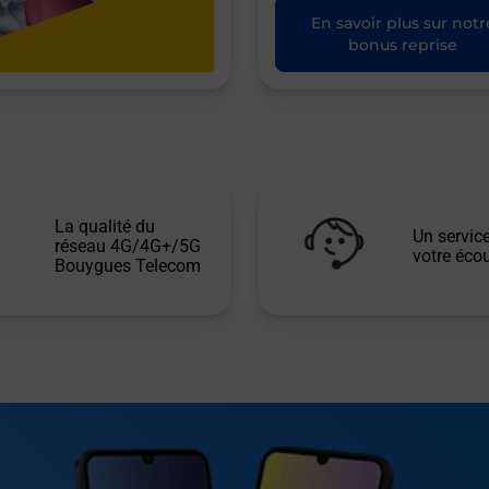
En savoir plus sur notr
bonus reprise
La qualité du
Un service
réseau 4G/4G+/5G
votre écou
Bouygues Telecom