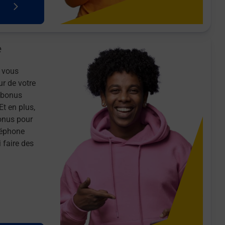
e
 vous
ur de votre
n bonus
Et en plus,
onus pour
léphone
 faire des