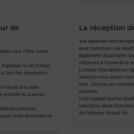
our de
La réception de
Vos réponses sont envoyées,
pour correction. Les résul
rendez-vous 15mn avant
également disponibles dan
minimum à l'issue de la se
n imprimée ou en format
Lorsque l'inscription en lig
. La liste des documents
résultats vous seront com
mail. Dans le cas contrair
r l'accès à la salle
résultats.
n gratuite ou à aucun
Il est rappelé que les rés
indicative, seule l'inscrip
attendus entraîne
de l'Intérieur faisant foi.
 Aucun autre document ne