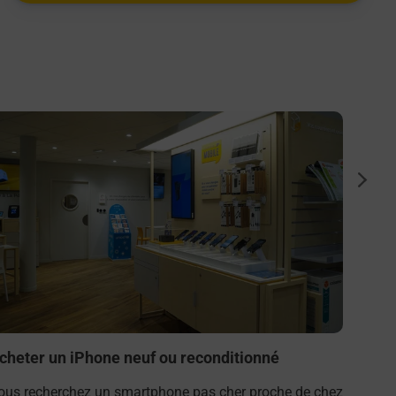
n savoir plus
En savo
Achet
suiva
Vous r
vous ?
Samsun
(45190)
En s
cheter un iPhone neuf ou reconditionné
ous recherchez un smartphone pas cher proche de chez