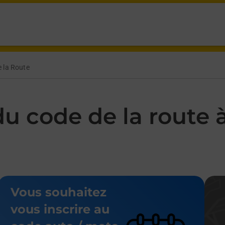
e at 15 Rue Des Chevaliers Beaugency,
 la Route
u code de la route 
Vous souhaitez
vous inscrire au