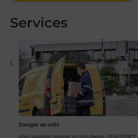
Services
En savoir plus
cédent
par La
Envoyer un colis
Vous souhaitez envoyer un colis depuis : BEAUGENCY