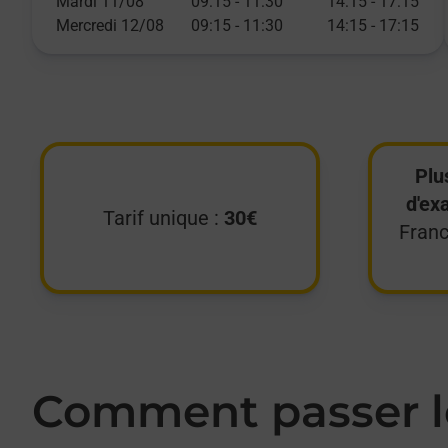
Mardi 11/08
09:15
-
11:30
14:15
-
17:15
Mercredi 12/08
09:15
-
11:30
14:15
-
17:15
Plu
d'ex
Tarif unique :
30€
Franc
Comment passer le