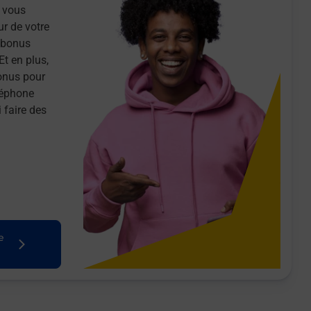
 vous
ur de votre
n bonus
Et en plus,
onus pour
léphone
 faire des
e