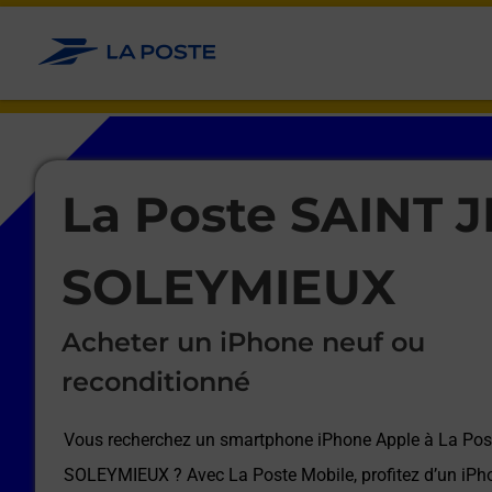
Le lien s'ouvre dans un nouvel onglet
Allez au contenu
Afficher ou masquer la réponse
Afficher ou masquer la réponse
Afficher ou masquer la réponse
Afficher ou masquer la réponse
Afficher ou masquer la réponse
Afficher ou masquer la réponse
Le lien s'ouvre dans un nouvel onglet
La Poste SAINT 
SOLEYMIEUX
Acheter un iPhone neuf ou
reconditionné
Vous recherchez un smartphone iPhone Apple à
La Pos
SOLEYMIEUX
? Avec La Poste Mobile, profitez d’un iP