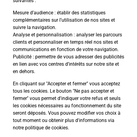
suivantes :
outes
Vous
de c
Mesure d’audience
: établir des statistiques
télé
complémentaires sur l’utilisation de nos sites et
de P
suivre la navigation.
Analyse et personnalisation
: analyser les parcours
En
clients et personnaliser en temps réel nos sites et
Acheter un iPhone neuf ou reconditionné
communications en fonction de votre navigation.
Publicité
: permettre de vous adresser des publicités
Vous recherchez un smartphone pas cher proche
en lien avec vos centres d’intérêts sur notre site et
de chez vous ? Découvrez notre offre de
en dehors.
téléphones iPhone Apple dans vos bureaux de
Poste à SAINT ETIENNE TERRENOIRE (42100) !
En cliquant sur "Accepter et fermer" vous acceptez
tous les cookies. Le bouton "Ne pas accepter et
En savoir plus
fermer" vous permet d'indiquer votre refus et seuls
les cookies nécessaires au fonctionnement du site
seront déposés. Vous pouvez modifier vos choix à
tout moment ou obtenir plus d'informations via
Questions fréquemment posées
notre politique de cookies
.