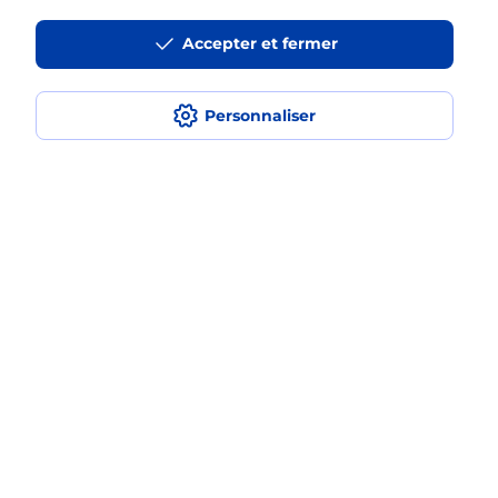
Accepter et fermer
La téléassistance classique avec
médaillon d’alarme qu’est ce que
c’est ?
Personnaliser
Comment fonctionne la
téléassistance classique ?
Comment est installée la
téléassistance classique ?
Localiser
Liste
Loire
ST ETIENNE
SAINT ETIENNE TERRENOIRE
Teleassistance