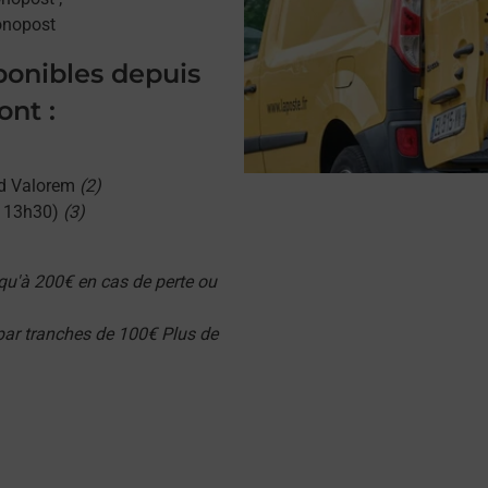
onopost
sponibles depuis
nt :
d Valorem
(2)
u 13h30)
(3)
qu'à 200€ en cas de perte ou
 par tranches de 100€ Plus de