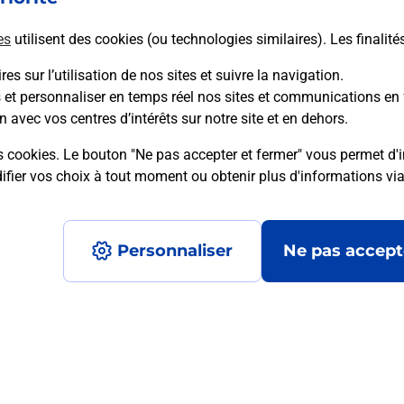
es
utilisent des cookies (ou technologies similaires). Les finalité
En savoir plus
es sur l’utilisation de nos sites et suivre la navigation.
s et personnaliser en temps réel nos sites et communications en 
n avec vos centres d’intérêts sur notre site et en dehors.
mment posées
s cookies. Le bouton "Ne pas accepter et fermer" vous permet d'i
fier vos choix à tout moment ou obtenir plus d'informations vi
é en ligne depuis votre boîte aux let
Personnaliser
Ne pas accept
re un retour chez un e-commerçant s
 prix ?