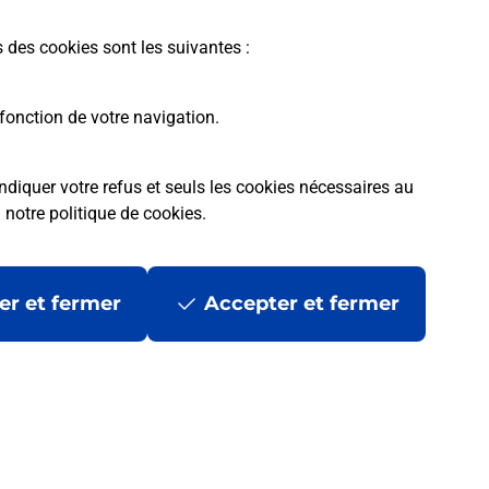
En savoir plus
s des cookies sont les suivantes :
fonction de votre navigation.
ndiquer votre refus et seuls les cookies nécessaires au
a
notre politique de cookies
.
tres ?
er et fermer
Accepter et fermer
ans se déplacer ?