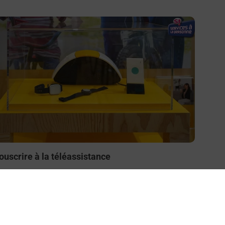
n savoir plus
ouscrire à la téléassistance
esoin d’un système de téléassistance à l’intérieur et/ou
 l’extérieur de votre domicile ? Découvrez les offres
éléalarme dans votre bureau de Poste à SAINT
HAMOND SAINT JULIEN.