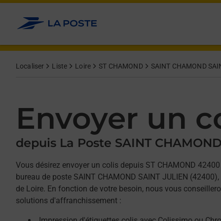
Allez au contenu
Afficher ou masquer la réponse
Afficher ou masquer la réponse
Afficher ou masquer la réponse
Localiser
Liste
Loire
ST CHAMOND
SAINT CHAMOND SAI
Envoyer un co
depuis La Poste SAINT CHAMOND
Vous désirez envoyer un colis depuis ST CHAMOND 42400 
bureau de poste SAINT CHAMOND SAINT JULIEN (42400), s
de Loire. En fonction de votre besoin, nous vous conseiller
solutions d'affranchissement :
Impression d'étiquettes colis avec Colissimo ou Chr