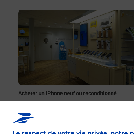
En savoir plus
Acheter un iPhone neuf ou reconditionné
Vous recherchez un smartphone pas cher proche de ch
vous ? Découvrez notre offre de téléphones iPhone App
dans vos bureaux de Poste à SAINT CHAMOND SAINT
JULIEN (42400) !
Le respect de votre vie privée, notre p