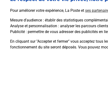
En savoir plus
Pour améliorer votre expérience, La Poste et
ses partenair
Mesure d’audience
: établir des statistiques complémentair
Analyse et personnalisation
: analyser les parcours client
Publicité
: permettre de vous adresser des publicités en lie
Questions fréque
En cliquant sur "Accepter et fermer" vous acceptez tous le
fonctionnement du site seront déposés. Vous pouvez modi
Comment retourner un colis achet
Comment envoyer un colis ou fai
Envoyer un petit colis au meilleur