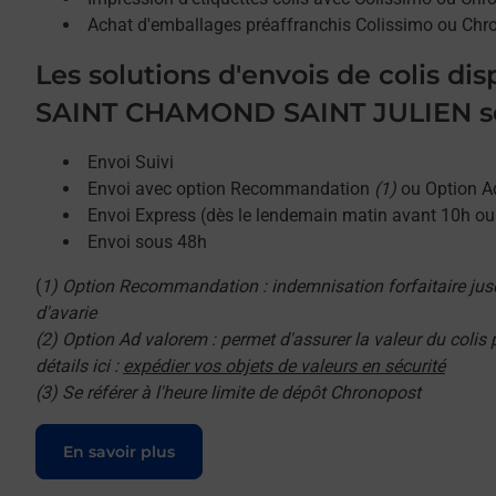
Achat d'emballages préaffranchis Colissimo ou Chr
Les solutions d'envois de colis di
SAINT CHAMOND SAINT JULIEN so
Envoi Suivi
Envoi avec option Recommandation
(1)
ou Option A
Envoi Express (dès le lendemain matin avant 10h o
Envoi sous 48h
(
1) Option Recommandation : indemnisation forfaitaire jus
d'avarie
(2) Option Ad valorem : permet d'assurer la valeur du colis
détails ici :
expédier vos objets de valeurs en sécurité
(3) Se référer à l'heure limite de dépôt Chronopost
Le lien s'ouvre dans un nouvel onglet
En savoir plus