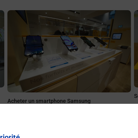
En savoir plus
E
S
Acheter un smartphone Samsung
ez
B
Vous recherchez un smartphone pas cher proche de chez
le
à
vous ? Découvrez notre offre de téléphones mobiles
t
Samsung dans vos bureaux de Poste à SAINT
C
CHAMOND SAINT JULIEN (42400) !
riorité