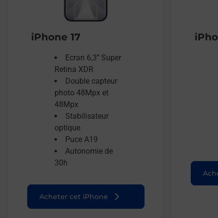
iPhone 17
iPho
Ecran 6,3’’ Super
Retina XDR
Double capteur
photo 48Mpx et
48Mpx
Stabilisateur
optique
Puce A19
Autonomie de
30h
Ache
Acheter cet iPhone