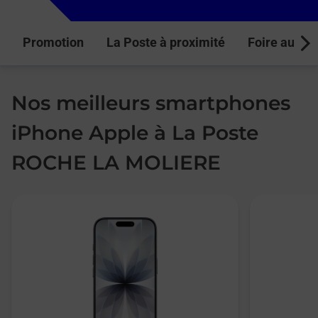
Promotion
La Poste à proximité
Foire aux q
Next
Nos meilleurs smartphones
iPhone Apple à La Poste
ROCHE LA MOLIERE