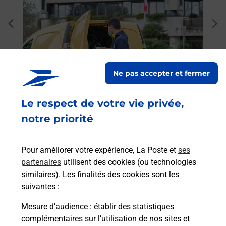
Ach
dent
sui
CHE
ante
Vous
de c
télé
Ne pas accepter et fermer
de P
Le respect de votre vie privée,
En
Envoyer un colis
notre priorité
Vous souhaitez envoyer un colis depuis : ROCHE
LA MOLIERE (42230) ? Découvrez toutes les
Pour améliorer votre expérience, La Poste et
ses
solutions proposées par La Poste.
partenaires
utilisent des cookies (ou technologies
similaires). Les finalités des cookies sont les
En savoir plus
suivantes :
Mesure d’audience
: établir des statistiques
complémentaires sur l’utilisation de nos sites et