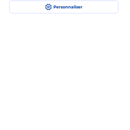
31 RUE GAMBETTA
Personnaliser
42500
LE CHAMBON FEUGEROLLES
En savoir plus
Malin !
La Poste
en ligne
Ouvert 24h/24
En savoir plus
Recherchez un autre point de contact