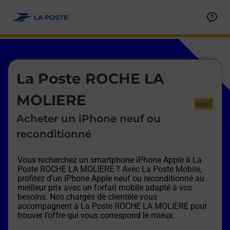
Le lien s'ouvre dans un nouvel onglet
Allez au contenu
Afficher ou masquer la réponse
Afficher ou masquer la réponse
Afficher ou masquer la réponse
Afficher ou masquer la réponse
Afficher ou masquer la réponse
Afficher ou masquer la réponse
Le lien s'ouvre dans un nouvel onglet
La Poste ROCHE LA
MOLIERE
Acheter un iPhone neuf ou
reconditionné
Vous recherchez un smartphone iPhone Apple à
La
Poste ROCHE LA MOLIERE
? Avec La Poste Mobile,
profitez d’un iPhone Apple neuf ou reconditionné au
meilleur prix avec un forfait mobile adapté à vos
besoins. Nos chargés de clientèle vous
accompagnent à
La Poste ROCHE LA MOLIERE
pour
trouver l’offre qui vous correspond le mieux.