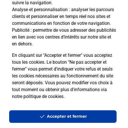
suivre la navigation.
La Poste à proximité
Analyse et personnalisation
: analyser les parcours
clients et personnaliser en temps réel nos sites et
communications en fonction de votre navigation.
Publicité
: permettre de vous adresser des publicités
La Poste
en lien avec vos centres d’intérêts sur notre site et
SAINT GENEST LERPT
en dehors.
Fermé
-
ouvre lundi à
09h00
En cliquant sur "Accepter et fermer" vous acceptez
4 RUE CARNOT
tous les cookies. Le bouton "Ne pas accepter et
42530
ST GENEST LERPT
fermer" vous permet d'indiquer votre refus et seuls
les cookies nécessaires au fonctionnement du site
En savoir plus
seront déposés. Vous pouvez modifier vos choix à
tout moment ou obtenir plus d'informations via
notre politique de cookies
.
La Poste
LE CHAMBON FEUGEROLLES
Accepter et fermer
Fermé
-
ouvre mardi à
09h00