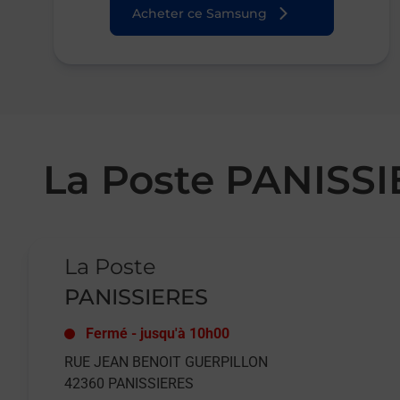
Acheter ce Samsung
La Poste PANISS
Le lien s'ouvre dans un nouvel onglet
La Poste
PANISSIERES
Fermé
-
jusqu'à
10h00
RUE JEAN BENOIT GUERPILLON
42360
PANISSIERES