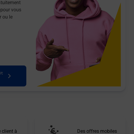
atuitement
 pour vous
r ou le
êt
 client à
Des offres mobiles