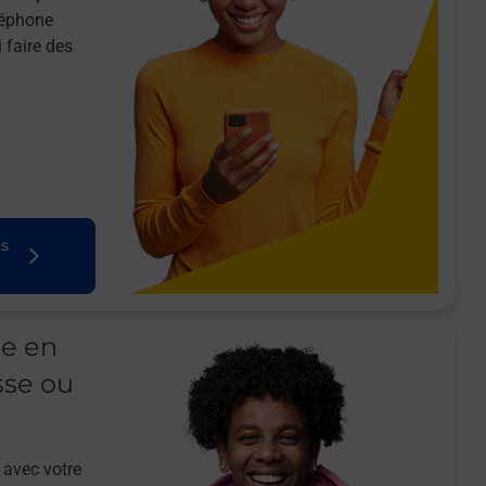
léphone
 faire des
us
le en
sse ou
 avec votre