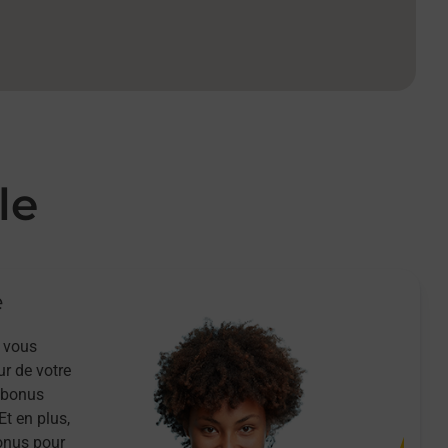
le
e
 vous
ur de votre
n bonus
Et en plus,
onus pour