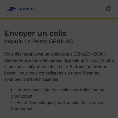
Allez au contenu
Afficher ou masquer la réponse
Afficher ou masquer la réponse
Afficher ou masquer la réponse
Envoyer un colis
depuis La Poste GENILAC
Vous désirez envoyer un colis depuis GENILAC 42800 ?
Rendez-vous dans votre bureau de poste GENILAC (42800),
situé dans le département de Loire. En fonction de votre
besoin, nous vous conseillerons sur nos différentes
solutions d'affranchissement :
Impression d'étiquettes colis avec Colissimo ou
Chronopost ;
Achat d'emballages préaffranchis Colissimo ou
Chronopost