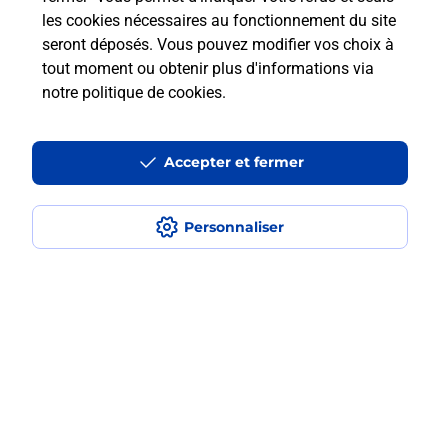
les cookies nécessaires au fonctionnement du site
seront déposés. Vous pouvez modifier vos choix à
Comment retourner un colis acheté
tout moment ou obtenir plus d'informations via
en ligne depuis votre boîte aux lettres
notre politique de cookies
.
?
Accepter et fermer
Comment envoyer un colis ou faire un
retour chez un e-commerçant sans se
déplacer ?
Personnaliser
Envoyer un petit colis au meilleur
prix ?
Localiser
Liste
Loire
GENILAC
GENILAC
Envoi de colis