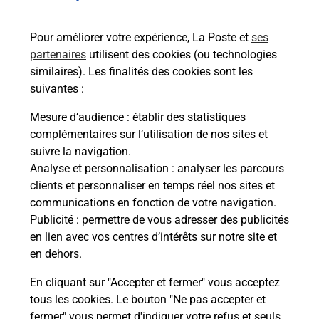
rieur
de c
ez
télé
Pour améliorer votre expérience, La Poste et
ses
ste à
de P
partenaires
utilisent des cookies (ou technologies
similaires). Les finalités des cookies sont les
En
suivantes :
Acheter un iPhone neuf ou reconditionné
Mesure d’audience
: établir des statistiques
complémentaires sur l’utilisation de nos sites et
Vous recherchez un smartphone pas cher proche
suivre la navigation.
de chez vous ? Découvrez notre offre de
Analyse et personnalisation
: analyser les parcours
téléphones iPhone Apple dans vos bureaux de
clients et personnaliser en temps réel nos sites et
Poste à GENILAC (42800) !
communications en fonction de votre navigation.
Publicité
: permettre de vous adresser des publicités
En savoir plus
en lien avec vos centres d’intérêts sur notre site et
en dehors.
En cliquant sur "Accepter et fermer" vous acceptez
tous les cookies. Le bouton "Ne pas accepter et
Questions fréquemment posées
fermer" vous permet d'indiquer votre refus et seuls