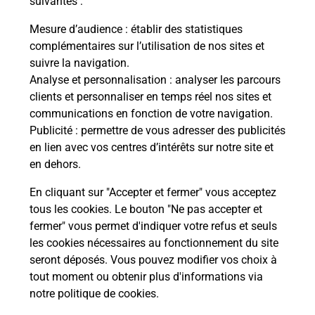
suivantes :
NT
Vous
ne
de c
Mesure d’audience
: établir des statistiques
télé
complémentaires sur l’utilisation de nos sites et
Post
suivre la navigation.
Analyse et personnalisation
: analyser les parcours
En
clients et personnaliser en temps réel nos sites et
Envoyer un colis
communications en fonction de votre navigation.
Publicité
: permettre de vous adresser des publicités
Vous souhaitez envoyer un colis depuis : SAINT
en lien avec vos centres d’intérêts sur notre site et
NAZAIRE REPUBLIQUE (44600) ? Découvrez toutes
en dehors.
les solutions proposées par La Poste.
En cliquant sur "Accepter et fermer" vous acceptez
En savoir plus
tous les cookies. Le bouton "Ne pas accepter et
fermer" vous permet d'indiquer votre refus et seuls
les cookies nécessaires au fonctionnement du site
seront déposés. Vous pouvez modifier vos choix à
Questions fréquemment posées
tout moment ou obtenir plus d'informations via
notre politique de cookies
.