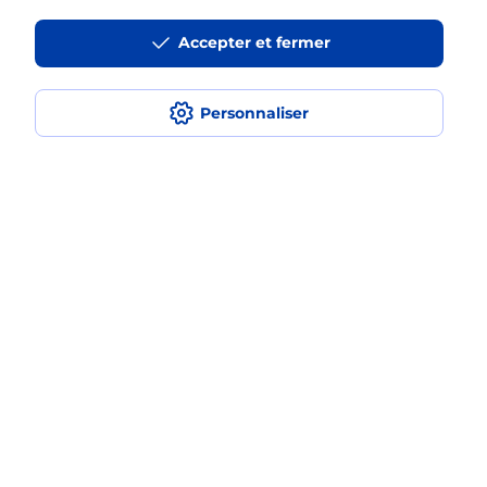
La téléassistance classique avec
Accepter et fermer
médaillon d’alarme qu’est ce que
c’est ?
Personnaliser
Comment fonctionne la
téléassistance classique ?
Comment est installée la
téléassistance classique ?
Localiser
Liste
Loire-Atlantique
ST NAZAIRE
SAINT NAZAIRE REPUBLIQUE
Teleassistance