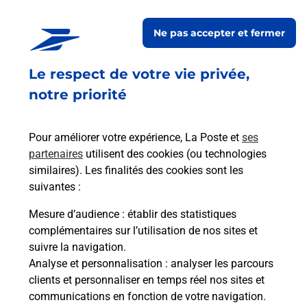
En savoir plus
En sa
Ne pas accepter et fermer
Ach
dent
sui
Le respect de votre vie privée,
NT
Vous
notre priorité
une
de c
télé
de P
Pour améliorer votre expérience, La Poste et
ses
!
partenaires
utilisent des cookies (ou technologies
similaires). Les finalités des cookies sont les
Acheter un iPhone neuf ou reconditionné
En
suivantes :
Vous recherchez un smartphone pas cher proche
Mesure d’audience
: établir des statistiques
de chez vous ? Découvrez notre offre de
complémentaires sur l’utilisation de nos sites et
téléphones iPhone Apple dans vos bureaux de
suivre la navigation.
Poste à SAINT NAZAIRE BOULETTERIE (44600) !
Analyse et personnalisation
: analyser les parcours
clients et personnaliser en temps réel nos sites et
En savoir plus
communications en fonction de votre navigation.