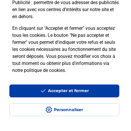
Publicité
: permettre de vous adresser des publicités
en lien avec vos centres d’intérêts sur notre site et
en dehors.
Questions fréquemment posées
En cliquant sur "Accepter et fermer" vous acceptez
tous les cookies. Le bouton "Ne pas accepter et
fermer" vous permet d'indiquer votre refus et seuls
Comment retourner un colis acheté
les cookies nécessaires au fonctionnement du site
en ligne depuis votre boîte aux lettres
seront déposés. Vous pouvez modifier vos choix à
?
tout moment ou obtenir plus d'informations via
notre politique de cookies
.
Comment envoyer un colis ou faire un
retour chez un e-commerçant sans se
déplacer ?
Accepter et fermer
Envoyer un petit colis au meilleur
Personnaliser
prix ?