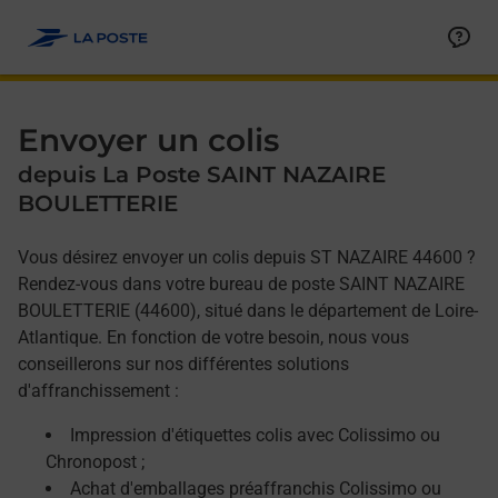
Allez au contenu
Afficher ou masquer la réponse
Afficher ou masquer la réponse
Afficher ou masquer la réponse
Envoyer un colis
depuis La Poste SAINT NAZAIRE
BOULETTERIE
Vous désirez envoyer un colis depuis ST NAZAIRE 44600 ?
Rendez-vous dans votre bureau de poste SAINT NAZAIRE
BOULETTERIE (44600), situé dans le département de Loire-
Atlantique. En fonction de votre besoin, nous vous
conseillerons sur nos différentes solutions
d'affranchissement :
Impression d'étiquettes colis avec Colissimo ou
Chronopost ;
Achat d'emballages préaffranchis Colissimo ou