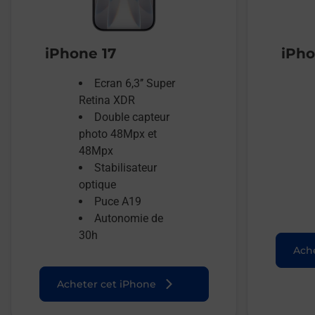
iPhone 17
iPho
Ecran 6,3’’ Super
Retina XDR
Double capteur
photo 48Mpx et
48Mpx
Stabilisateur
optique
Puce A19
Autonomie de
30h
Ache
Acheter cet iPhone