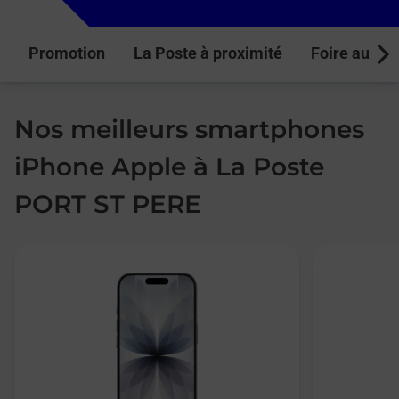
Promotion
La Poste à proximité
Foire aux q
Next
Nos meilleurs smartphones
iPhone Apple à La Poste
PORT ST PERE