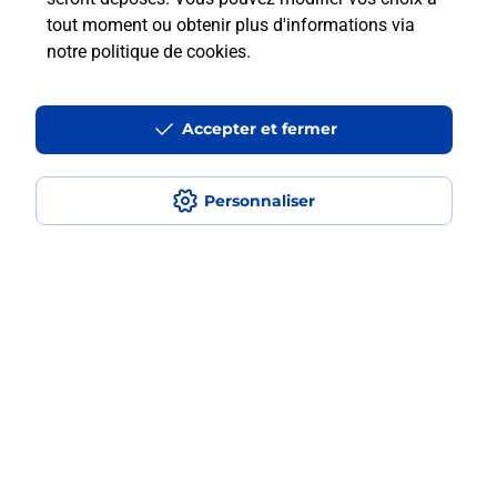
Est-ce que je peux payer mon iPhone
tout moment ou obtenir plus d'informations via
en plusieurs fois avec La Poste Mobile
notre politique de cookies
.
?
Accepter et fermer
Est-ce que je peux assurer mon
iPhone ?
Personnaliser
Plan du site
Accessibilité : partiellement conforme
Conditions contractuelles