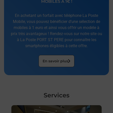
MOBILES À 1€ !
En achetant un forfait avec téléphone La Poste
Mobile, vous pouvez bénéficier d’une sélection de
mobiles à 1 euro et ainsi vous offrir un modèle à
prix très avantageux ! Rendez-vous sur notre site ou
à La Poste PORT ST PERE pour connaître les
smartphones éligibles à cette offre.
En savoir plus
Services
En savoir plus