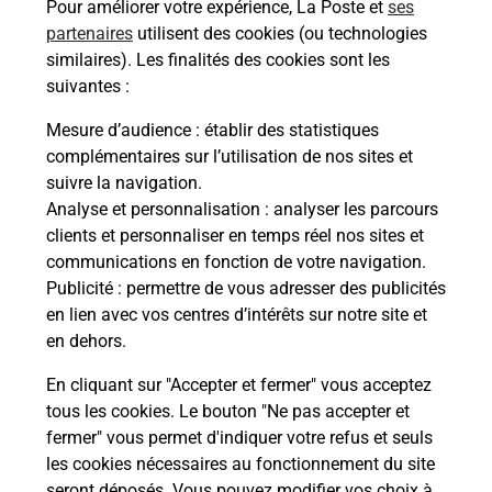
Pour améliorer votre expérience, La Poste et
ses
partenaires
utilisent des cookies (ou technologies
similaires). Les finalités des cookies sont les
suivantes :
Questions fréquemment posées
Mesure d’audience
: établir des statistiques
complémentaires sur l’utilisation de nos sites et
suivre la navigation.
Quel réseau utilise La Poste Mobile ?
Analyse et personnalisation
: analyser les parcours
clients et personnaliser en temps réel nos sites et
Est-ce que je peux garder mon
communications en fonction de votre navigation.
numéro de mobile gratuitement ?
Publicité
: permettre de vous adresser des publicités
en lien avec vos centres d’intérêts sur notre site et
Est-ce que je peux bénéficier de la 5G
en dehors.
avec La Poste Mobile ?
En cliquant sur "Accepter et fermer" vous acceptez
tous les cookies. Le bouton "Ne pas accepter et
Est-ce que je peux utiliser mon forfait
fermer" vous permet d'indiquer votre refus et seuls
à l’étranger avec La Poste Mobile ?
les cookies nécessaires au fonctionnement du site
seront déposés. Vous pouvez modifier vos choix à