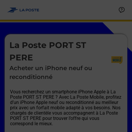
Le lien s'ouvre dans un nouvel onglet
Allez au contenu
Afficher ou masquer la réponse
Afficher ou masquer la réponse
Afficher ou masquer la réponse
Afficher ou masquer la réponse
Afficher ou masquer la réponse
Afficher ou masquer la réponse
Le lien s'ouvre dans un nouvel onglet
La Poste PORT ST
PERE
Acheter un iPhone neuf ou
reconditionné
Vous recherchez un smartphone iPhone Apple à
La
Poste PORT ST PERE
? Avec La Poste Mobile, profitez
d’un iPhone Apple neuf ou reconditionné au meilleur
prix avec un forfait mobile adapté à vos besoins. Nos
chargés de clientèle vous accompagnent à
La Poste
PORT ST PERE
pour trouver l’offre qui vous
correspond le mieux.