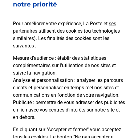
notre priorité
rieur
Vous
ez
de c
ste à
télé
Pour améliorer votre expérience, La Poste et
ses
de P
partenaires
utilisent des cookies (ou technologies
similaires). Les finalités des cookies sont les
En
suivantes :
Acheter un iPhone neuf ou reconditionné
Mesure d’audience
: établir des statistiques
Vous recherchez un smartphone pas cher proche
complémentaires sur l’utilisation de nos sites et
de chez vous ? Découvrez notre offre de
suivre la navigation.
téléphones iPhone Apple dans vos bureaux de
Analyse et personnalisation
: analyser les parcours
Poste à PORNICHET (44380) !
clients et personnaliser en temps réel nos sites et
communications en fonction de votre navigation.
En savoir plus
Publicité
: permettre de vous adresser des publicités
en lien avec vos centres d’intérêts sur notre site et
en dehors.
En cliquant sur "Accepter et fermer" vous acceptez
Questions fréquemment posées
tous les cookies. Le bouton "Ne pas accepter et