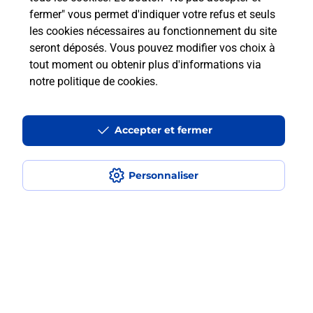
fermer" vous permet d'indiquer votre refus et seuls
les cookies nécessaires au fonctionnement du site
Comment retourner un colis acheté
seront déposés. Vous pouvez modifier vos choix à
en ligne depuis votre boîte aux lettres
tout moment ou obtenir plus d'informations via
?
notre politique de cookies
.
Comment envoyer un colis ou faire un
retour chez un e-commerçant sans se
Accepter et fermer
déplacer ?
Personnaliser
Envoyer un petit colis au meilleur
prix ?
Localiser
Liste
Loire-Atlantique
PORNICHET
PORNICHET
Envoi de colis