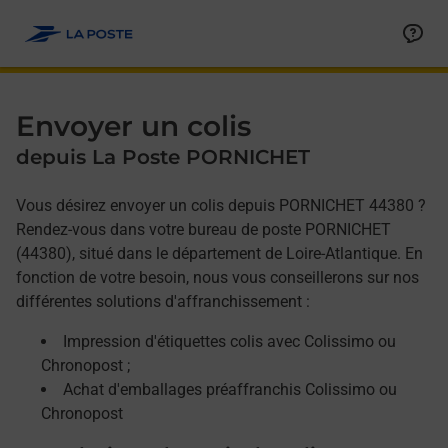
Allez au contenu
Afficher ou masquer la réponse
Afficher ou masquer la réponse
Afficher ou masquer la réponse
Envoyer un colis
depuis La Poste PORNICHET
Vous désirez envoyer un colis depuis PORNICHET 44380 ?
Rendez-vous dans votre bureau de poste PORNICHET
(44380), situé dans le département de Loire-Atlantique. En
fonction de votre besoin, nous vous conseillerons sur nos
différentes solutions d'affranchissement :
Impression d'étiquettes colis avec Colissimo ou
Chronopost ;
Achat d'emballages préaffranchis Colissimo ou
Chronopost