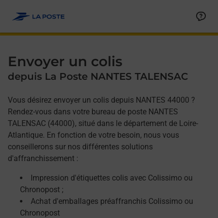
Allez au contenu
Afficher ou masquer la réponse
Afficher ou masquer la réponse
Afficher ou masquer la réponse
Envoyer un colis
depuis La Poste NANTES TALENSAC
Vous désirez envoyer un colis depuis NANTES 44000 ?
Rendez-vous dans votre bureau de poste NANTES
TALENSAC (44000), situé dans le département de Loire-
Atlantique. En fonction de votre besoin, nous vous
conseillerons sur nos différentes solutions
d'affranchissement :
Impression d'étiquettes colis avec Colissimo ou
Chronopost ;
Achat d'emballages préaffranchis Colissimo ou
Chronopost