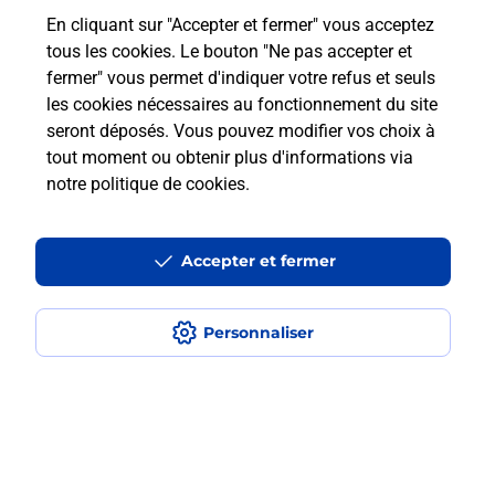
En cliquant sur "Accepter et fermer" vous acceptez
Questions fréquemment posées
tous les cookies. Le bouton "Ne pas accepter et
fermer" vous permet d'indiquer votre refus et seuls
les cookies nécessaires au fonctionnement du site
Comment retourner un colis acheté
seront déposés. Vous pouvez modifier vos choix à
en ligne depuis votre boîte aux lettres
tout moment ou obtenir plus d'informations via
?
notre politique de cookies
.
Comment envoyer un colis ou faire un
retour chez un e-commerçant sans se
Accepter et fermer
déplacer ?
Personnaliser
Envoyer un petit colis au meilleur
prix ?
Localiser
Liste
Loire-Atlantique
NANTES