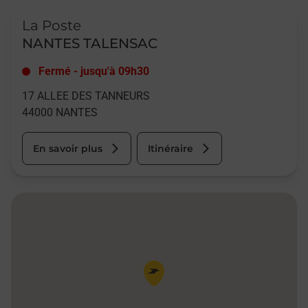
Le lien s'ouvre dans un nouvel onglet
La Poste
NANTES TALENSAC
Fermé
-
jusqu'à
09h30
17 ALLEE DES TANNEURS
44000
NANTES
En savoir plus
Itinéraire
Pin de la carte