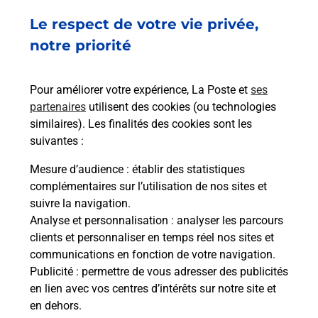
Le respect de votre vie privée,
Ach
dent
sui
NTES
notre priorité
nte
Vous
de c
télé
Pour améliorer votre expérience, La Poste et
ses
de P
partenaires
utilisent des cookies (ou technologies
similaires). Les finalités des cookies sont les
En
suivantes :
Acheter un iPhone neuf ou reconditionné
Mesure d’audience
: établir des statistiques
Vous recherchez un smartphone pas cher proche
complémentaires sur l’utilisation de nos sites et
de chez vous ? Découvrez notre offre de
suivre la navigation.
téléphones iPhone Apple dans vos bureaux de
Analyse et personnalisation
: analyser les parcours
Poste à NANTES TALENSAC (44000) !
clients et personnaliser en temps réel nos sites et
communications en fonction de votre navigation.
En savoir plus
Publicité
: permettre de vous adresser des publicités
en lien avec vos centres d’intérêts sur notre site et
en dehors.