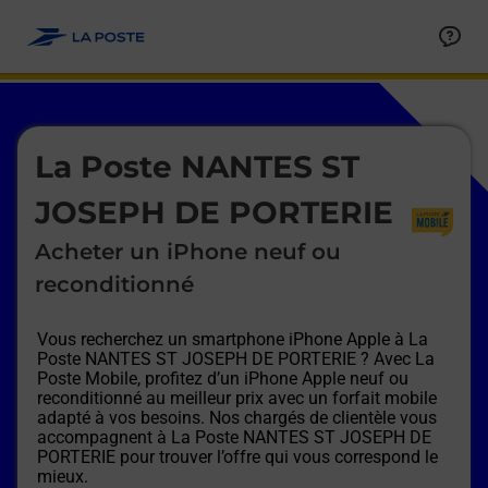
Le lien s'ouvre dans un nouvel onglet
Allez au contenu
Afficher ou masquer la réponse
Afficher ou masquer la réponse
Afficher ou masquer la réponse
Afficher ou masquer la réponse
Afficher ou masquer la réponse
Afficher ou masquer la réponse
Le lien s'ouvre dans un nouvel onglet
La Poste NANTES ST
JOSEPH DE PORTERIE
Acheter un iPhone neuf ou
reconditionné
Vous recherchez un smartphone iPhone Apple à
La
Poste NANTES ST JOSEPH DE PORTERIE
? Avec La
Poste Mobile, profitez d’un iPhone Apple neuf ou
reconditionné au meilleur prix avec un forfait mobile
adapté à vos besoins. Nos chargés de clientèle vous
accompagnent à
La Poste NANTES ST JOSEPH DE
PORTERIE
pour trouver l’offre qui vous correspond le
mieux.