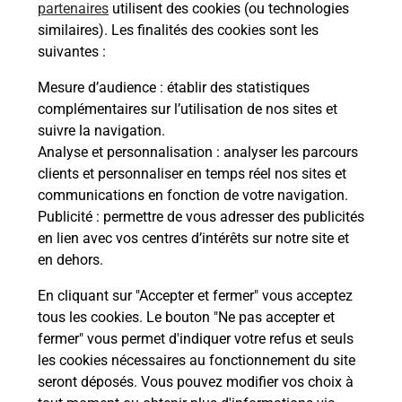
partenaires
utilisent des cookies (ou technologies
similaires). Les finalités des cookies sont les
suivantes :
Recherchez un autre point de contact
Mesure d’audience
: établir des statistiques
complémentaires sur l’utilisation de nos sites et
suivre la navigation.
Analyse et personnalisation
: analyser les parcours
Questions fréquemment posées
clients et personnaliser en temps réel nos sites et
communications en fonction de votre navigation.
Publicité
: permettre de vous adresser des publicités
Quel réseau utilise La Poste Mobile ?
en lien avec vos centres d’intérêts sur notre site et
en dehors.
Est-ce que je peux garder mon
En cliquant sur "Accepter et fermer" vous acceptez
numéro de mobile gratuitement ?
tous les cookies. Le bouton "Ne pas accepter et
fermer" vous permet d'indiquer votre refus et seuls
Est-ce que je peux bénéficier de la 5G
les cookies nécessaires au fonctionnement du site
avec La Poste Mobile ?
seront déposés. Vous pouvez modifier vos choix à