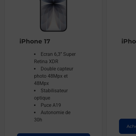
iPhone 17
iPho
Ecran 6,3’’ Super
Retina XDR
Double capteur
photo 48Mpx et
48Mpx
Stabilisateur
optique
Puce A19
Autonomie de
30h
Ache