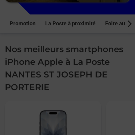
Promotion
La Poste à proximité
Foire aux q
Next
Nos meilleurs smartphones
iPhone Apple à La Poste
NANTES ST JOSEPH DE
PORTERIE