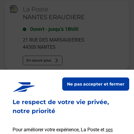
La Poste
NANTES ERAUDIERE
Ouvert
-
jusqu'à
18h00
21 RUE DES MARSAUDERIES
44300
NANTES
En savoir plus
Malin !
Ne pas accepter et fermer
La Poste
Le respect de votre vie privée,
en ligne
notre priorité
Ouvert 24h/24
Pour améliorer votre expérience, La Poste et
ses
En savoir plus