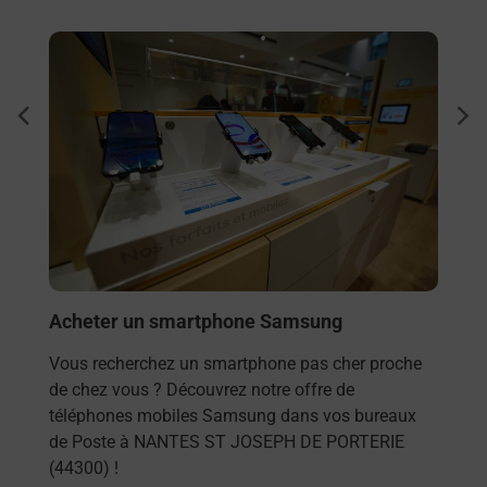
En savoir plus
En sa
Sous
dent
sui
NTES
ez
Besoi
et/ou
les 
NANT
En
Acheter un smartphone Samsung
Vous recherchez un smartphone pas cher proche
de chez vous ? Découvrez notre offre de
téléphones mobiles Samsung dans vos bureaux
de Poste à NANTES ST JOSEPH DE PORTERIE
(44300) !