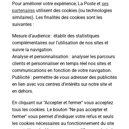
Pour améliorer votre expérience, La Poste et
ses
partenaires
utilisent des cookies (ou technologies
similaires). Les finalités des cookies sont les
suivantes :
Mesure d’audience
: établir des statistiques
complémentaires sur l’utilisation de nos sites et
Services
suivre la navigation.
Analyse et personnalisation
: analyser les parcours
En savoir plus
En sa
clients et personnaliser en temps réel nos sites et
communications en fonction de votre navigation.
à
Ache
Publicité
: permettre de vous adresser des publicités
dent
sui
par
en lien avec vos centres d’intérêts sur notre site et
Vous
en dehors.
de c
télé
En cliquant sur "Accepter et fermer" vous acceptez
Post
tous les cookies. Le bouton "Ne pas accepter et
fermer" vous permet d'indiquer votre refus et seuls
les cookies nécessaires au fonctionnement du site
En
Envoyer un colis