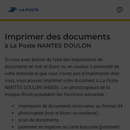
Allez au contenu
Afficher ou masquer la réponse
Afficher ou masquer la réponse
Afficher ou masquer la réponse
Afficher ou masquer la réponse
Imprimer des documents
à La Poste NANTES DOULON
Si vous avez besoin de faire des impressions de
documents en noir et blanc ou en couleur à proximité de
votre domicile et que vous n'avez pas d'imprimante chez
vous, vous pouvez imprimer votre document à La Poste
NANTES DOULON (44000). Les photocopieurs de la
marque Ricoh possèdent les fonctions suivantes :
impression de documents recto-verso au format A4 ;
photocopies (noir et blanc ou couleurs) ;
scan de documents.
paiement en espèces ou carte bancaire (paiement