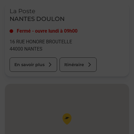
Le lien s'ouvre dans un nouvel onglet
La Poste
NANTES DOULON
Fermé
-
ouvre lundi à
09h00
16 RUE HONORE BROUTELLE
44000
NANTES
En savoir plus
Itinéraire
Pin de la carte