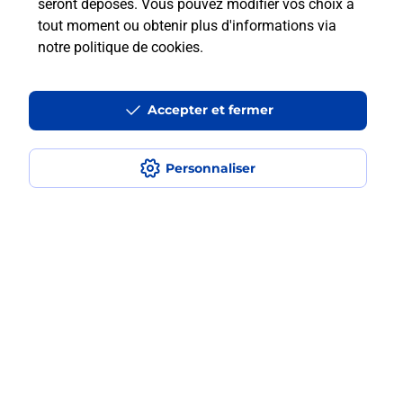
seront déposés. Vous pouvez modifier vos choix à
tout moment ou obtenir plus d'informations via
Vous souhaitez envoyer un colis depuis : NANTES
notre politique de cookies
.
DOULON (44000) ? Découvrez toutes les solutions
proposées par La Poste.
Accepter et fermer
En savoir plus
Personnaliser
Questions fréquemment posées
Quel est le prix d’une impression ?
Où imprimer des documents autour
de moi ?