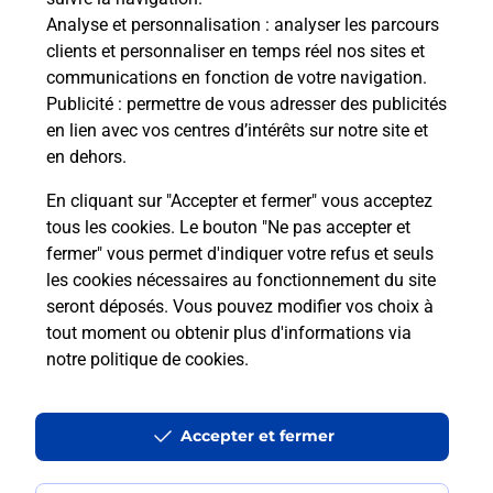
Analyse et personnalisation
: analyser les parcours
Vous recherchez un smartphone pas cher proche
clients et personnaliser en temps réel nos sites et
de chez vous ? Découvrez notre offre de
communications en fonction de votre navigation.
téléphones iPhone Apple dans vos bureaux de
Publicité
: permettre de vous adresser des publicités
Poste à NANTES BELLEVUE (44100) !
en lien avec vos centres d’intérêts sur notre site et
en dehors.
En savoir plus
En cliquant sur "Accepter et fermer" vous acceptez
tous les cookies. Le bouton "Ne pas accepter et
fermer" vous permet d'indiquer votre refus et seuls
les cookies nécessaires au fonctionnement du site
Questions fréquemment posées
seront déposés. Vous pouvez modifier vos choix à
tout moment ou obtenir plus d'informations via
notre politique de cookies
.
Quel est le prix d’une impression ?
Accepter et fermer
Où imprimer des documents autour
de moi ?