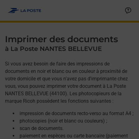
Allez au contenu
Afficher ou masquer la réponse
Afficher ou masquer la réponse
Afficher ou masquer la réponse
Afficher ou masquer la réponse
Imprimer des documents
à La Poste NANTES BELLEVUE
Si vous avez besoin de faire des impressions de
documents en noir et blanc ou en couleur à proximité de
votre domicile et que vous n'avez pas d'imprimante chez
vous, vous pouvez imprimer votre document à La Poste
NANTES BELLEVUE (44100). Les photocopieurs de la
marque Ricoh possèdent les fonctions suivantes :
impression de documents recto-verso au format A4 ;
photocopies (noir et blanc ou couleurs) ;
scan de documents.
paiement en espèces ou carte bancaire (paiement