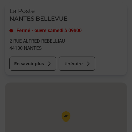
Le lien s'ouvre dans un nouvel onglet
La Poste
NANTES BELLEVUE
Fermé
-
ouvre samedi à
09h00
2 RUE ALFRED REBELLIAU
44100
NANTES
En savoir plus
Itinéraire
Pin de la carte