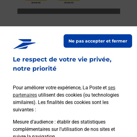
Ne pas accepter et fermer
Services
Le respect de votre vie privée,
En savoir plus
En sa
notre priorité
Ach
dent
sui
Pour améliorer votre expérience, La Poste et
ses
 auto
Vous
partenaires
utilisent des cookies (ou technologies
EVUE
de c
similaires). Les finalités des cookies sont les
oste.
télé
suivantes :
de P
Mesure d’audience
: établir des statistiques
complémentaires sur l’utilisation de nos sites et
En
Acheter un iPhone neuf ou reconditionné
suivre la navigation.