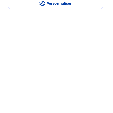
Personnaliser
Comment faire des impressions ?
Quels sont les documents et les
formats qu'il est possible d'imprimer à
la Poste ?
Localiser
Liste
Loire-Atlantique
NANTES
NANTES BELLEVUE
Impression
Plan du site
Accessibilité : partiellement conforme