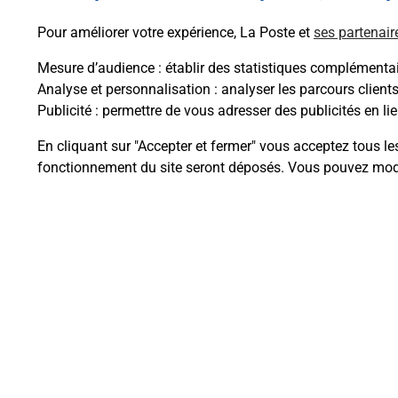
Pour améliorer votre expérience, La Poste et
ses partenair
Mesure d’audience
: établir des statistiques complémentair
Analyse et personnalisation
: analyser les parcours client
Publicité
: permettre de vous adresser des publicités en lie
Questions fréque
En cliquant sur "Accepter et fermer" vous acceptez tous le
fonctionnement du site seront déposés. Vous pouvez modi
Comment retourner un colis achet
Comment envoyer un colis ou fai
Envoyer un petit colis au meilleur