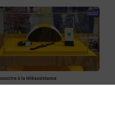
n savoir plus
ouscrire à la téléassistance
esoin d’un système de téléassistance à l’intérieur et/ou
 l’extérieur de votre domicile ? Découvrez les offres
éléalarme dans votre bureau de Poste à MONTBERT.
En savoir plus