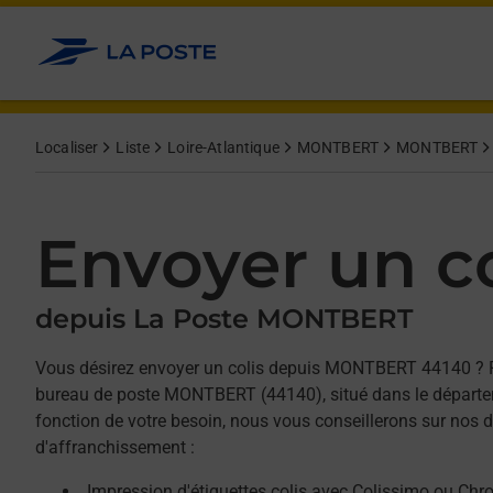
Allez au contenu
Afficher ou masquer la réponse
Afficher ou masquer la réponse
Afficher ou masquer la réponse
Localiser
Liste
Loire-Atlantique
MONTBERT
MONTBERT
Envoyer un co
depuis La Poste MONTBERT
Vous désirez envoyer un colis depuis MONTBERT 44140 ? 
bureau de poste MONTBERT (44140), situé dans le départem
fonction de votre besoin, nous vous conseillerons sur nos d
d'affranchissement :
Impression d'étiquettes colis avec Colissimo ou Chr