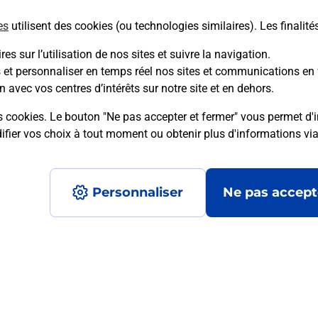
es
utilisent des cookies (ou technologies similaires). Les finalité
En savoir plus
es sur l’utilisation de nos sites et suivre la navigation.
s et personnaliser en temps réel nos sites et communications en 
n avec vos centres d’intérêts sur notre site et en dehors.
mment posées
s cookies. Le bouton "Ne pas accepter et fermer" vous permet d'i
fier vos choix à tout moment ou obtenir plus d'informations vi
é en ligne depuis votre boîte aux let
Personnaliser
Ne pas accept
re un retour chez un e-commerçant s
 prix ?