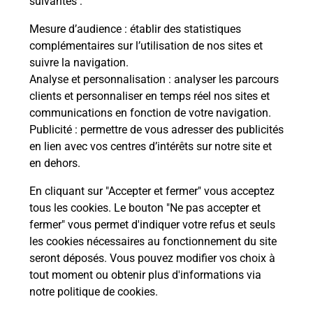
suivantes :
che
Vous
de c
Mesure d’audience
: établir des statistiques
ux
télé
complémentaires sur l’utilisation de nos sites et
Post
suivre la navigation.
Analyse et personnalisation
: analyser les parcours
En
clients et personnaliser en temps réel nos sites et
Envoyer un colis
communications en fonction de votre navigation.
Publicité
: permettre de vous adresser des publicités
Vous souhaitez envoyer un colis depuis : LES
en lien avec vos centres d’intérêts sur notre site et
SORINIERES (44840) ? Découvrez toutes les
en dehors.
solutions proposées par La Poste.
En cliquant sur "Accepter et fermer" vous acceptez
En savoir plus
tous les cookies. Le bouton "Ne pas accepter et
fermer" vous permet d'indiquer votre refus et seuls
les cookies nécessaires au fonctionnement du site
seront déposés. Vous pouvez modifier vos choix à
Questions fréquemment posées
tout moment ou obtenir plus d'informations via
notre politique de cookies
.