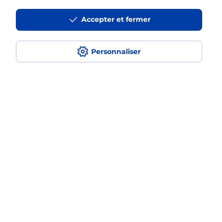
La téléassistance classique avec
Accepter et fermer
médaillon d’alarme qu’est ce que
c’est ?
Personnaliser
Comment fonctionne la
téléassistance classique ?
Comment est installée la
téléassistance classique ?
Localiser
Liste
Loire-Atlantique
LES SORINIERES
LES SORINIERES
Teleassistance